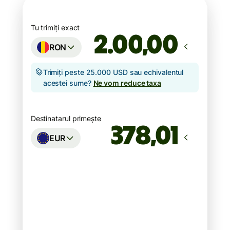
Tu trimiți exact
,00
RON
Trimiți peste 25.000 USD sau echivalentul
acestei sume?
Ne vom reduce taxa
Destinatarul primește
EUR
Ajunge
până pe luni
Taxe totale
18,75 RON