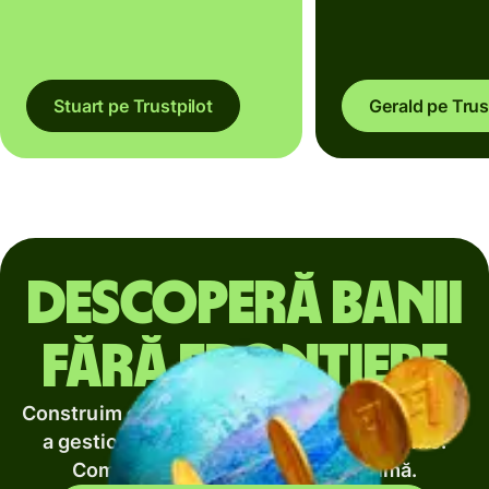
Stuart pe Trustpilot
Gerald pe Trus
Descoperă banii
fără frontiere
Construim cel mai bun mod de a transfera și de
a gestiona banii întregii lumi. Taxe minime.
Comoditate maximă. Viteză maximă.