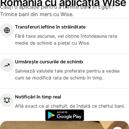
România cu aplicația Wise
Cauți o aplicație pentru a trimite bani în Egipt?
Trimite bani din mers cu Wise.
Transferuri ieftine în străinătate
Fără taxe ascunse, vei obține întotdeauna rata
medie de schimb a pieței cu Wise.
Urmărește cursurile de schimb
Salvează valutele tale preferate pentru a vedea
cum se modifică rata de schimb în timp.
Notificări în timp real
Află exact ce ai cheltuit, de îndată ce cheltui bani.