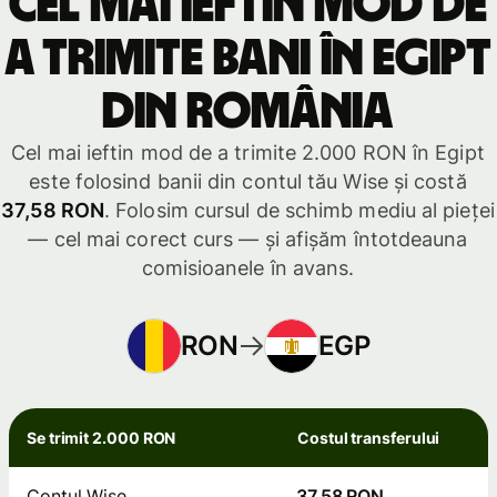
Cel mai ieftin mod de
a trimite bani în Egipt
din România
Cel mai ieftin mod de a trimite 2.000 RON în Egipt
este folosind banii din contul tău Wise și costă
37,58 RON
. Folosim cursul de schimb mediu al pieței
— cel mai corect curs — și afișăm întotdeauna
comisioanele în avans.
RON
EGP
Se trimit 2.000 RON
Costul transferului
Contul Wise
37,58 RON