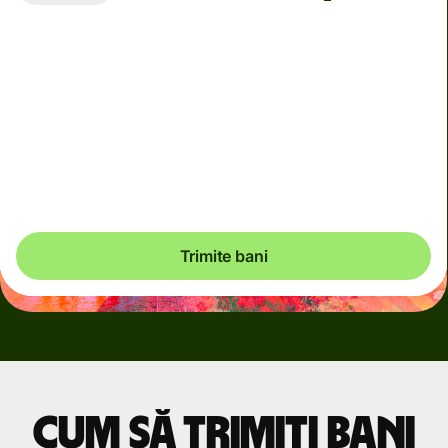
Ajunge
până pe miercuri, 12 august
Taxe totale
58,58 RON
Incluse în suma de RON
Trimite bani
Cum să trimiți bani