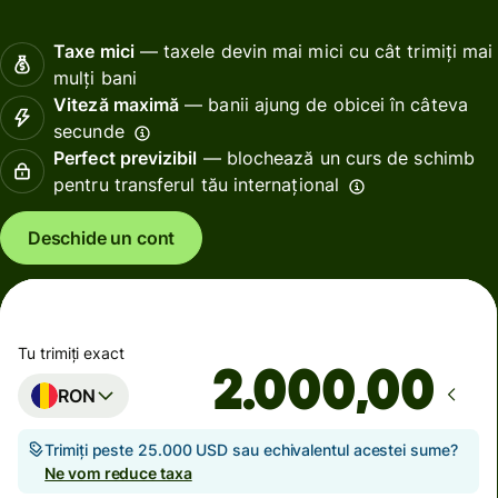
Taxe mici
— taxele devin mai mici cu cât trimiți mai
mulți bani
Viteză maximă
— banii ajung de obicei în câteva
secunde
Perfect previzibil
— blochează un curs de schimb
pentru transferul tău internațional
Deschide un cont
Tu trimiți exact
,00
RON
Trimiți peste 25.000 USD sau echivalentul acestei sume?
Ne vom reduce taxa