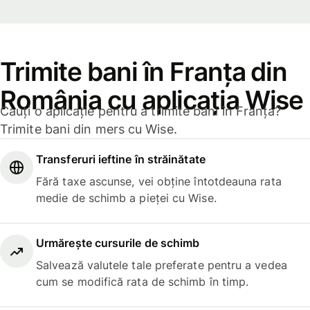
Trimite bani în Franța din
România cu aplicația Wise
Cauți o aplicație pentru a trimite bani în Franța?
Trimite bani din mers cu Wise.
Transferuri ieftine în străinătate
Fără taxe ascunse, vei obține întotdeauna rata
medie de schimb a pieței cu Wise.
Urmărește cursurile de schimb
Salvează valutele tale preferate pentru a vedea
cum se modifică rata de schimb în timp.