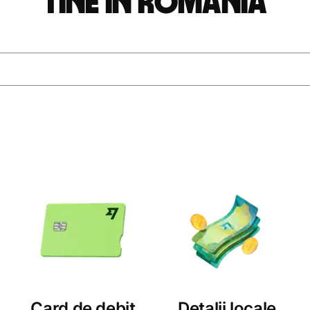
tine în România
Card de debit
Detalii locale