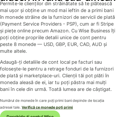
Permite-le clienților din străinătate să te plătească
mai ușor și obține un mod mai ieftin de a primi bani
în monede străine de la furnizori de servicii de plată
(Payment Service Providers - PSP), cum ar fi Stripe
și piețe online precum Amazon. Cu Wise Business îți
poți obține propriile detalii unice de cont pentru
peste 8 monede — USD, GBP, EUR, CAD, AUD și
multe altele.
Adaugă-ți detaliile de cont local pe facturi sau
folosește-le pentru a retrage fonduri de la furnizori
de plată și marketplace-uri. Clienții tăi pot plăti în
moneda aleasă de ei, iar tu poți păstra mai mulți
bani în cele din urmă. Toată lumea are de câștigat.
Numărul de monede în care poți primi bani depinde de locația
adresei tale.
Verifică ce monede poți primi
Deschide-ți contul Wise