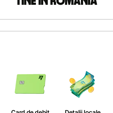
tine în România
Card de debit
Detalii locale