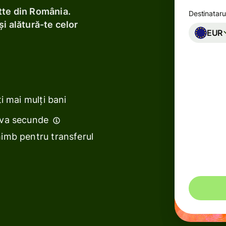
i
tte din România.
Destinataru
i alătură-te celor
Bănci și
EUR
instituții
financiare
ează
e
Platforme
educaționale
i mai mulți bani
ează
Piețe
eva secunde
me
Gestionarea
imb pentru transferul
cheltuielilor
itate
Ai putea e
Platforme
de călătorie
Platforme
pentru forța
de muncă