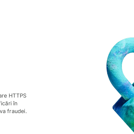
ptare HTTPS
icări în
va fraudei.