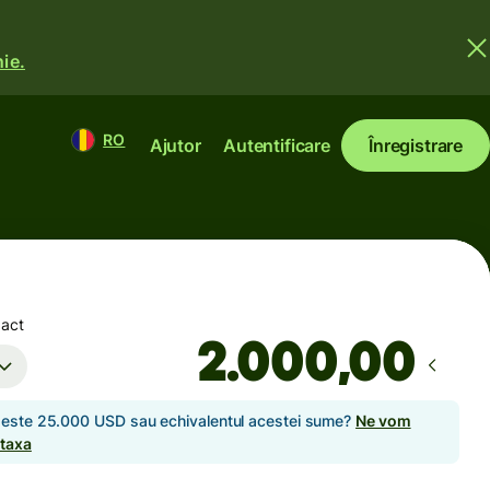
ie.
RO
Ajutor
Autentificare
Înregistrare
xact
,00
 peste 25.000 USD sau echivalentul acestei sume?
Ne vom
 taxa