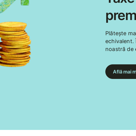
prem
Plătește ma
echivalent. 
noastră de 
Află mai m