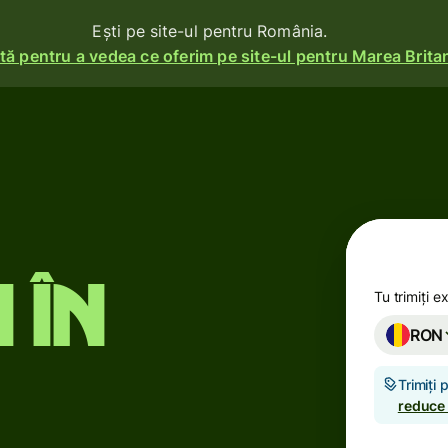
Ești pe site-ul pentru România.
ă pentru a vedea ce oferim pe site-ul pentru Marea Britan
i
Produse
Trimite
Primește
e
ma
Emite
 în
carduri
Tu trimiți e
RON
Conturi
multi-
ile se
Trimiți
valutare
reduce
Industrii