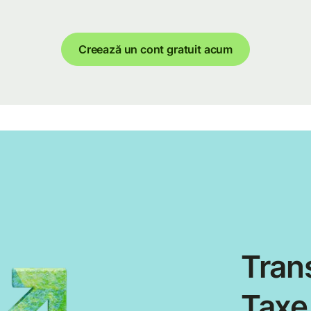
Creează un cont gratuit acum
Trans
Taxe 