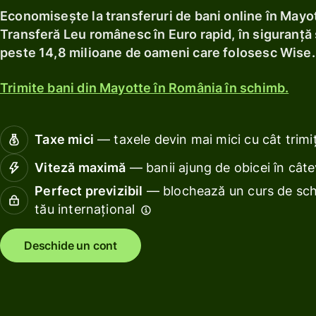
Obține
profitur
localnic.
Explorează
Economisește la transferuri de bani online în Mayo
un
cu Wise
Explorează
Transferă Leu românesc în Euro rapid, în siguranță ș
card
Assets
peste 14,8 milioane de oameni care folosesc Wise.
de
Europe
debit
Trimite bani din Mayotte în România în schimb.
Gestion
Obține
finanțel
profituri
echipei
cu Wise
Taxe mici
— taxele devin mai mici cu cât trimiț
Conect
Assets
Viteză maximă
— banii ajung de obicei în cât
progra
Europe
de
Perfect previzibil
— blochează un curs de sch
contabil
tău internațional
Tarife
Resurse
Deschide un cont
Prețuri
persoane
Explorează
fizice
integrările