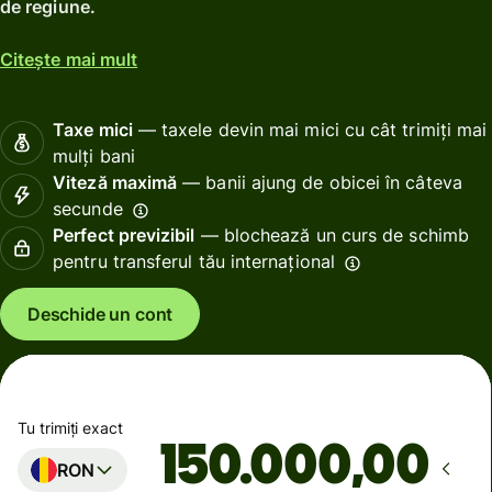
de regiune.
Citește mai mult
Taxe mici
— taxele devin mai mici cu cât trimiți mai
mulți bani
Viteză maximă
— banii ajung de obicei în câteva
secunde
Perfect previzibil
— blochează un curs de schimb
pentru transferul tău internațional
Deschide un cont
Tu trimiți exact
,00
RON