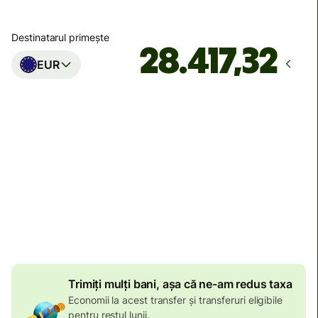
Destinatarul primește
EUR
Ajunge
până pe luni
Taxe totale
1.056 RON
Incluse în suma de RON
Reducere de volum de
35,58 RON
Trimiți mulți bani, așa că ne-am redus taxa
Economii la acest transfer și transferuri eligibile
pentru restul lunii.