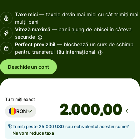
Taxe mici
— taxele devin mai mici cu cât trimiți mai
mulți bani
Viteză maximă
— banii ajung de obicei în câteva
secunde
Perfect previzibil
— blochează un curs de schimb
pentru transferul tău internațional
Deschide un cont
Tu trimiți exact
,00
RON
Trimiți peste 25.000 USD sau echivalentul acestei sume?
Ne vom reduce taxa