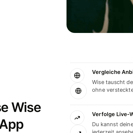
Vergleiche Anb
Wise tauscht d
ohne versteckt
se Wise
Verfolge Live-
-App
Du kannst dein
jederzeit anseh