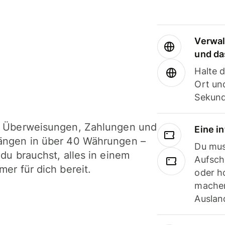
Verwal
und da
Halte 
Ort und
Sekund
i Überweisungen, Zahlungen und
Eine i
ängen in über 40 Währungen –
Du mus
 du brauchst, alles in einem
Aufsch
mer für dich bereit.
oder h
machen
Ausland