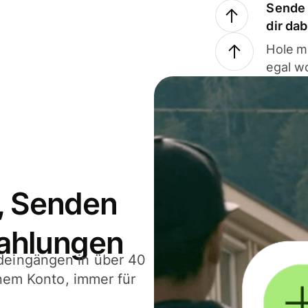
Sende 
dir da
Hole m
egal w
, Senden
ahlungen
deingängen in über 40
inem Konto, immer für