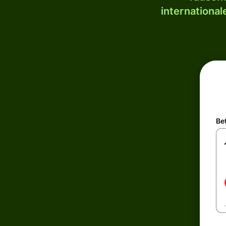
internationa
Be