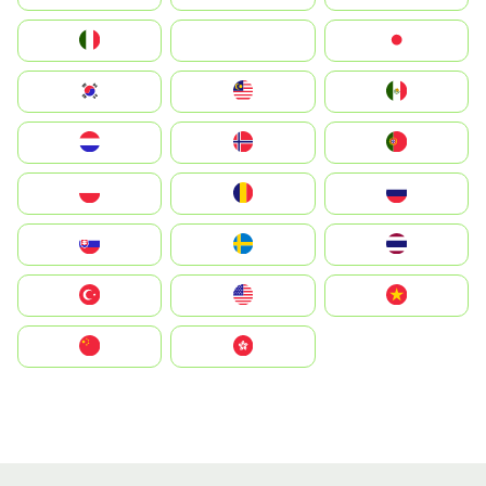
Italia
JA
Japan
South Korea
Malay
Mexico
Nederland
Norge
Portugal
Polska
România
Россия
Slovensko
Ruoŧŧa
ไทย
Türkiye
United States
Vietnam
中国
中國香港特別行政區