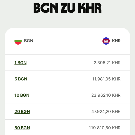
BGN zu KHR
BGN
KHR
1
BGN
2.396,21
KHR
5
BGN
11.981,05
KHR
10
BGN
23.962,10
KHR
20
BGN
47.924,20
KHR
50
BGN
119.810,50
KHR