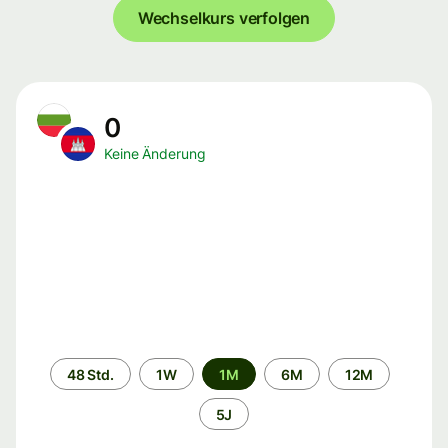
Wechselkurs verfolgen
0
Keine Änderung
Zeitraum
48 Std.
1W
1M
6M
12M
5J