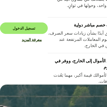
احد، وحولها في ثوانٍ.
 خصم مباشر دولية
تسجيل الدخول
ق أبدًا بشأن زيادات سعر الصرف،
م المعاملات المرتفعة عند
معرفة المزيد
ق في الخارج.
لأموال إلى الخارج، ووفر في
م
أموالك قيمة أكبر، مهما بَعُدت
فات.