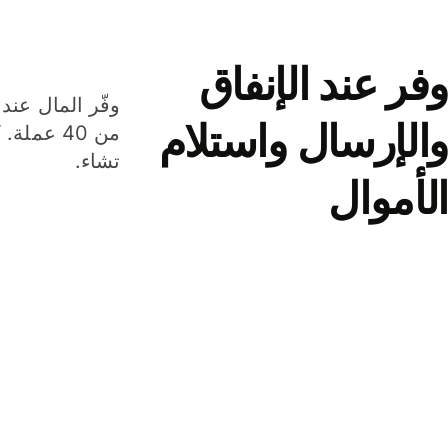
وفر عند الإنفاق
وفّر المال عند 
والإرسال واستلام
من 40 عم
تشاء.
الأموال