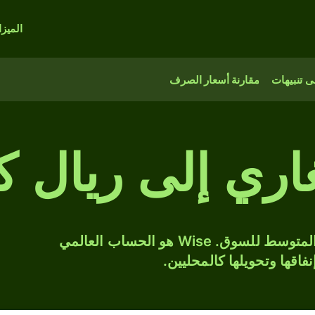
الميز
 تنبيهات
مقارنة أسعار الصرف
اري إلى ريال 
حوّل BGN إلى KHR بسعر الصرف المتوسط للسوق. Wise هو الحساب العالمي
فاقها وتحويلها كالمحليين.