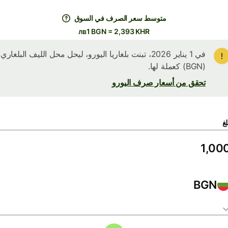
متوسط ​​سعر الصرف في السوق
лв1 BGN = 2,393 KHR
في 1 يناير 2026، تبنت بلغاريا اليورو، ليحل محل الليف البلغاري
(BGN) كعملة لها.
تحقق من أسعار صرف اليورو
لغ
BGN