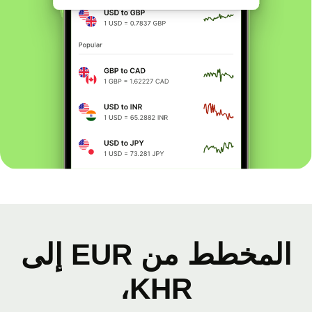
المخطط من EUR إلى
KHR،