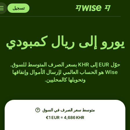
تسجيل
يورو إلى ريال كمبودي
حوّل EUR إلى KHR بسعر الصرف المتوسط للسوق.
Wise هو الحساب العالمي لإرسال الأموال وإنفاقها
وتحويلها كالمحليين.
متوسط ​​سعر الصرف في السوق
€1 EUR = 4,686 KHR