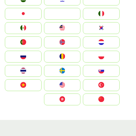
Italia
JA
Japan
South Korea
Malay
Mexico
Nederland
Norge
Portugal
Polska
România
Россия
Slovensko
Ruoŧŧa
ไทย
Türkiye
United States
Vietnam
中国
中國香港特別行政區