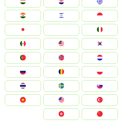
Greece
Hrvatska
Magyarország
Indonesia
Israel
India
Italia
JA
Japan
South Korea
Malay
Mexico
Nederland
Norge
Portugal
Polska
România
Россия
Slovensko
Ruoŧŧa
ไทย
Türkiye
United States
Vietnam
中国
中國香港特別行政區