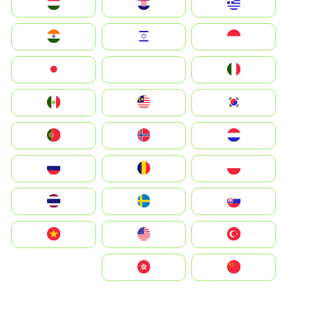
Greece
Hrvatska
Magyarország
Indonesia
Israel
India
Italia
JA
Japan
South Korea
Malay
Mexico
Nederland
Norge
Portugal
Polska
România
Россия
Slovensko
Ruoŧŧa
ไทย
Türkiye
United States
Vietnam
中国
中國香港特別行政區