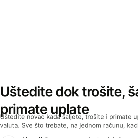
Uštedite dok trošite, ša
primate uplate
Uštedite novac kada šaljete, trošite i primate 
valuta. Sve što trebate, na jednom računu, ka