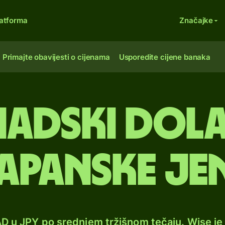
atforma
Značajke
Primajte obavijesti o cijenama
Usporedite cijene banaka
adski dola
apanske je
AD u JPY po srednjem tržišnom tečaju. Wise j