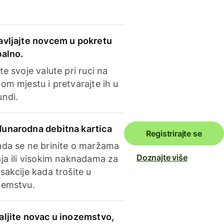
avljajte novcem u pokretu
balno.
te svoje valute pri ruci na
om mjestu i pretvarajte ih u
undi.
unarodna debitna kartica
Registrirajte se
ada se ne brinite o maržama
Doznajte više
ja ili visokim naknadama za
sakcije kada trošite u
zemstvu.
aljite novac u inozemstvo,