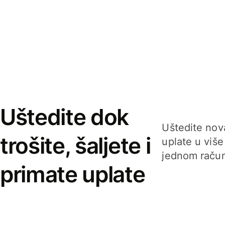
Uštedite dok
Uštedite nova
trošite, šaljete i
uplate u više
jednom račun
primate uplate