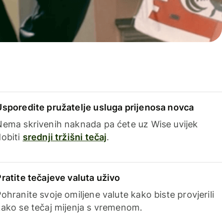
Usporedite pružatelje usluga prijenosa novca
Nema skrivenih naknada pa ćete uz Wise uvijek
dobiti
srednji tržišni tečaj
.
Pratite tečajeve valuta uživo
ohranite svoje omiljene valute kako biste provjerili
kako se tečaj mijenja s vremenom.