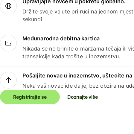
Upravljajte novcem u pokretu globalno.
Držite svoje valute pri ruci na jednom mjestu
sekundi.
Međunarodna debitna kartica
Nikada se ne brinite o maržama tečaja ili 
transakcije kada trošite u inozemstvu.
Pošaljite novac u inozemstvo, uštedite n
Neka vaš novac ide dalje, bez obzira na uda
Registrirajte se
Doznajte više