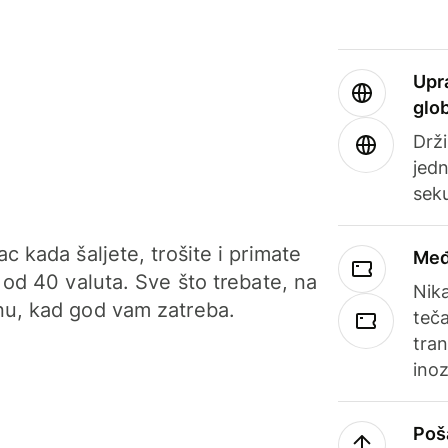
Upr
glo
Drži
jedn
sek
c kada šaljete, trošite i primate
Međ
 od 40 valuta. Sve što trebate, na
Nik
u, kad god vam zatreba.
teča
tran
ino
Poš