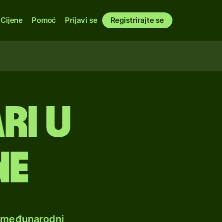
Cijene
Pomoć
Prijavi se
Registrirajte se
ri u
ne
e međunarodni