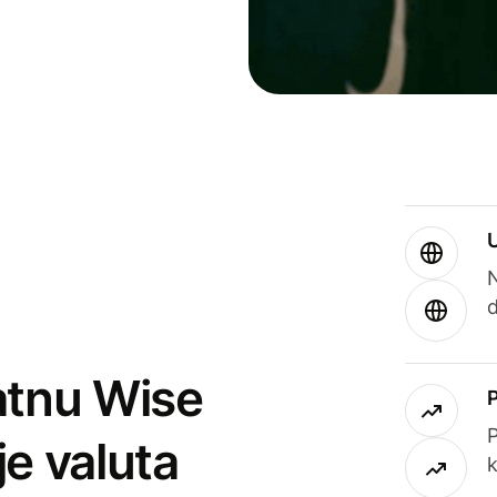
atnu Wise
P
je valuta