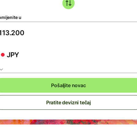
omijenite u
JPY
Pošaljite novac
Pratite devizni tečaj