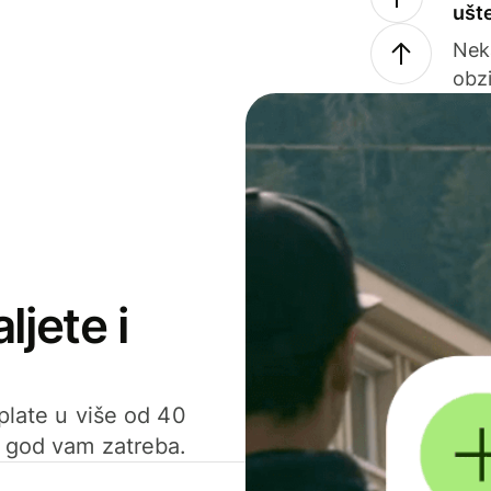
ušt
Nek
obzi
ljete i
uplate u više od 40
d god vam zatreba.