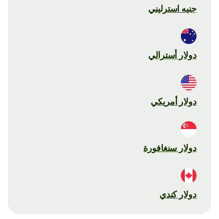
جنيه استرليني
دولار أسترالي
دولار أمريكي
دولار سنغافورة
دولار كندي