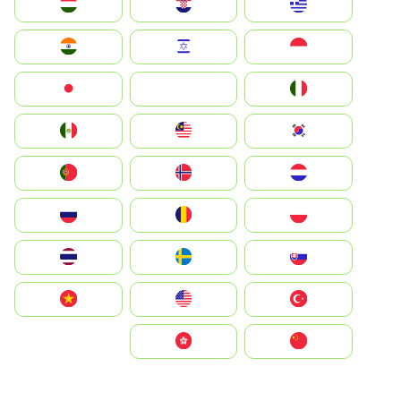
Greece
Hrvatska
Magyarország
Indonesia
Israel
India
Italia
JA
Japan
South Korea
Malay
Mexico
Nederland
Norge
Portugal
Polska
România
Россия
Slovensko
Ruoŧŧa
ไทย
Türkiye
United States
Vietnam
中国
中國香港特別行政區