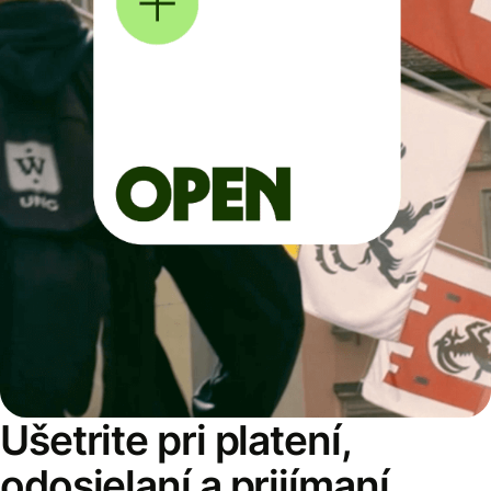
Ušetrite pri platení,
odosielaní a prijímaní