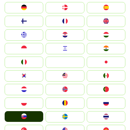
Deutschland
Denmark
España
Suomi
France
United Kingdom
Greece
Hrvatska
Magyarország
Indonesia
Israel
India
Italia
JA
Japan
South Korea
Malay
Mexico
Nederland
Norge
Portugal
Polska
România
Россия
Slovensko
Ruoŧŧa
ไทย