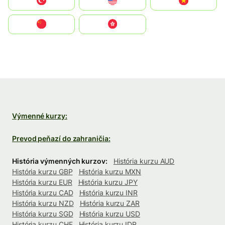
Türkiye
United States
Vietnam
中国
中國香港特別行政區
Výmenné kurzy:
Prevod peňazí do zahraničia:
História výmenných kurzov:
História kurzu AUD
História kurzu GBP
História kurzu MXN
História kurzu EUR
História kurzu JPY
História kurzu CAD
História kurzu INR
História kurzu NZD
História kurzu ZAR
História kurzu SGD
História kurzu USD
História kurzu CHF
História kurzu IDR