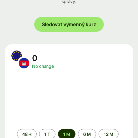
správy.
Sledovať výmenný kurz
0
No change
Time
48 H
1 T
1 M
6 M
12 M
period