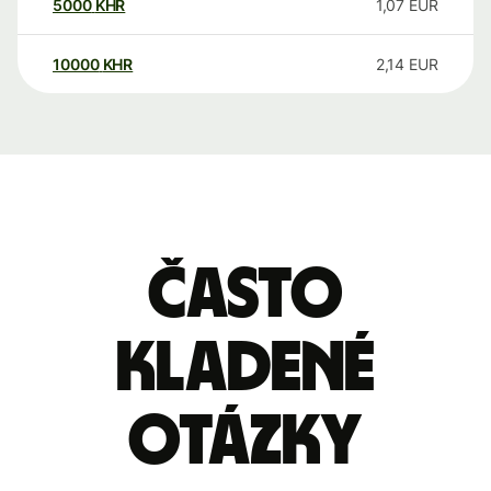
5000
KHR
1,07
EUR
10000
KHR
2,14
EUR
Často
kladené
otázky