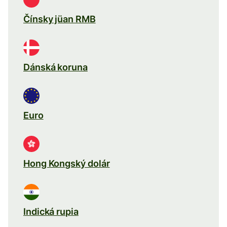
Čínsky jüan RMB
Dánská koruna
Euro
Hong Kongský dolár
Indická rupia