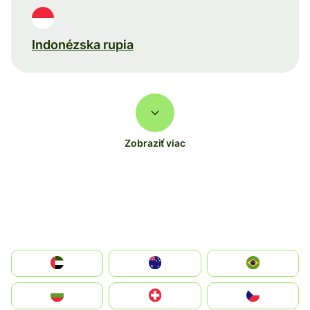
Indonézska rupia
Zobraziť viac
الإمارات العربية المتحدة
Australia
Brazil
България
Switzerland
Czechia