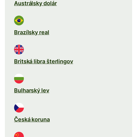
Austrálsky dolár
Brazílsky real
Britská libra šterlingov
Bulharský lev
Česká koruna