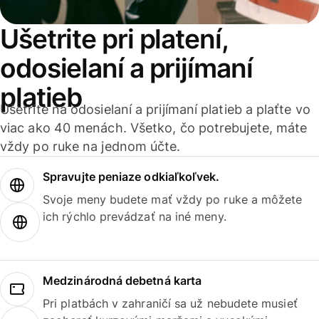
Ušetrite pri platení,
odosielaní a prijímaní
platieb
Ušetrite na odosielaní a prijímaní platieb a plaťte vo
viac ako 40 menách. Všetko, čo potrebujete, máte
vždy po ruke na jednom účte.
Spravujte peniaze odkiaľkoľvek.
Svoje meny budete mať vždy po ruke a môžete
ich rýchlo prevádzať na iné meny.
Medzinárodná debetná karta
Pri platbách v zahraničí sa už nebudete musieť