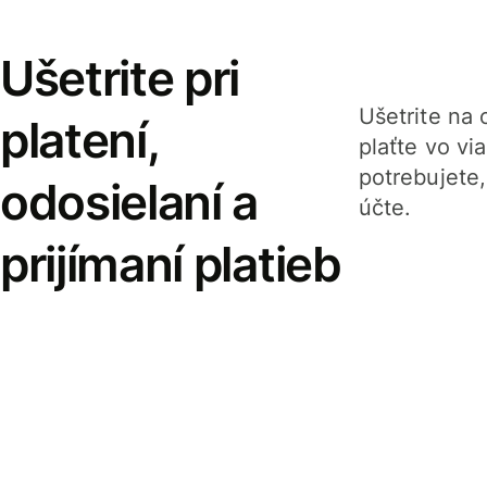
Ušetrite pri
Ušetrite na o
platení,
plaťte vo v
potrebujete
odosielaní a
účte.
prijímaní platieb