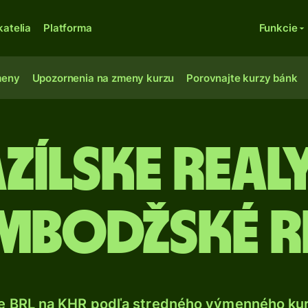
katelia
Platforma
Funkcie
meny
Upozornenia na zmeny kurzu
Porovnajte kurzy bánk
zílske real
mbodžské ri
e BRL na KHR podľa stredného výmenného kur