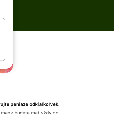
ujte peniaze odkiaľkoľvek.
 meny budete mať vždy po