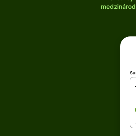
medzinárodn
Su