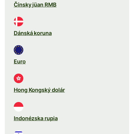
Čínsky jüan RMB
Dánská koruna
Euro
Hong Kongský dolár
Indonézska rupia