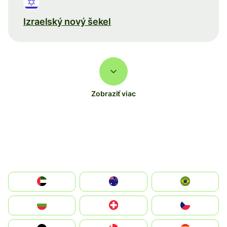
Izraelský nový šekel
Zobraziť viac
الإمارات العربية المتحدة
Australia
Brazil
България
Switzerland
Czechia