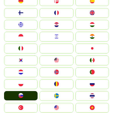
Deutschland
Denmark
España
Suomi
France
United Kingdom
Greece
Hrvatska
Magyarország
Indonesia
Israel
India
Italia
JA
Japan
South Korea
Malay
Mexico
Nederland
Norge
Portugal
Polska
România
Россия
Slovensko
Ruoŧŧa
ไทย
Türkiye
United States
Vietnam