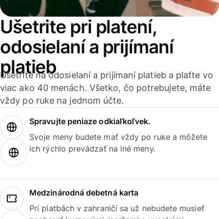
Ušetrite pri platení,
odosielaní a prijímaní
platieb
Ušetrite na odosielaní a prijímaní platieb a plaťte vo
viac ako 40 menách. Všetko, čo potrebujete, máte
vždy po ruke na jednom účte.
Spravujte peniaze odkiaľkoľvek.
Svoje meny budete mať vždy po ruke a môžete
ich rýchlo prevádzať na iné meny.
Medzinárodná debetná karta
Pri platbách v zahraničí sa už nebudete musieť