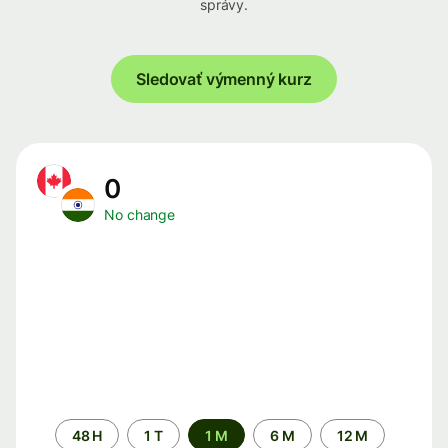
správy.
Sledovať výmenný kurz
0
No change
Time
48 H
1 T
1 M
6 M
12 M
period