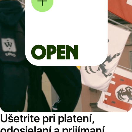
Ušetrite pri platení,
odosielaní a prijímaní