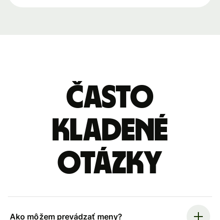
Často
kladené
otázky
Ako môžem prevádzať meny?