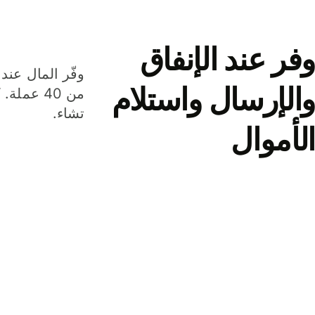
وفر عند الإنفاق
وفّر المال عند 
والإرسال واستلام
من 40 عم
تشاء.
الأموال