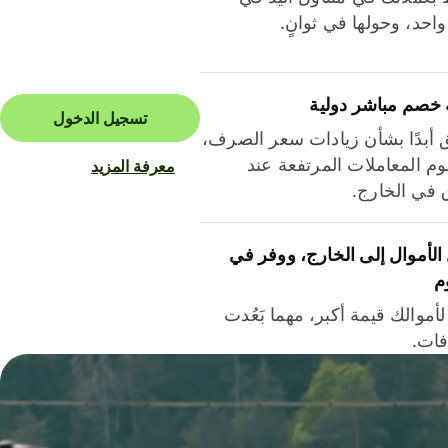
احد، وحولها في ثوانٍ.
 خصم مباشر دولية
تسجيل الدخول
ق أبدًا بشأن زيادات سعر الصرف،
م المعاملات المرتفعة عند
معرفة المزيد
ق في الخارج.
لأموال إلى الخارج، ووفر في
م
أموالك قيمة أكبر، مهما بَعُدت
فات.