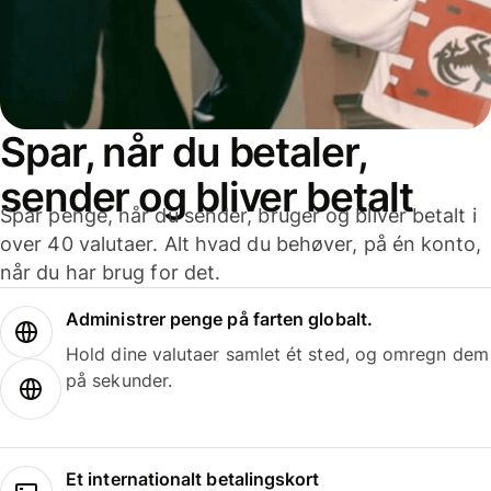
Spar, når du betaler,
sender og bliver betalt
Spar penge, når du sender, bruger og bliver betalt i
over 40 valutaer. Alt hvad du behøver, på én konto,
når du har brug for det.
Administrer penge på farten globalt.
Hold dine valutaer samlet ét sted, og omregn dem
på sekunder.
Et internationalt betalingskort