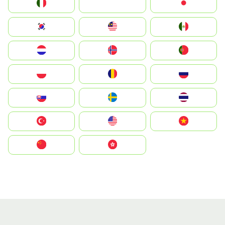
Italia
JA
Japan
South Korea
Malay
Mexico
Nederland
Norge
Portugal
Polska
România
Россия
Slovensko
Ruoŧŧa
ไทย
Türkiye
United States
Vietnam
中国
中國香港特別行政區