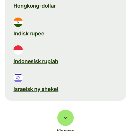
Hongkong-dollar
Indisk rupee
Indonesisk rupiah
Israelsk ny shekel
Vis mere