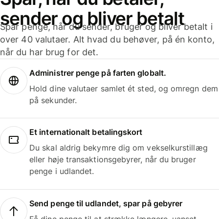
sender og bliver betalt
Spar penge, når du sender, bruger og bliver betalt i
over 40 valutaer. Alt hvad du behøver, på én konto,
når du har brug for det.
Administrer penge på farten globalt.
Hold dine valutaer samlet ét sted, og omregn dem
på sekunder.
Et internationalt betalingskort
Du skal aldrig bekymre dig om vekselkurstillæg
eller høje transaktionsgebyrer, når du bruger
penge i udlandet.
Send penge til udlandet, spar på gebyrer
Få dine penge til at strække længere, uanset