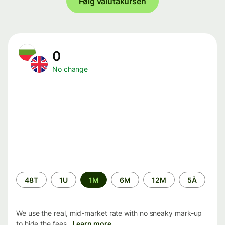
Følg valutakursen
0
No change
Time
48T
1U
1M
6M
12M
5Å
period
We use the real, mid-market rate with no sneaky mark-up
to hide the fees.
Learn more