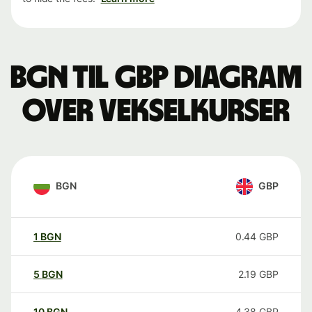
BGN til GBP Diagram
over vekselkurser
BGN
GBP
1
BGN
0.44
GBP
5
BGN
2.19
GBP
10
BGN
4.38
GBP