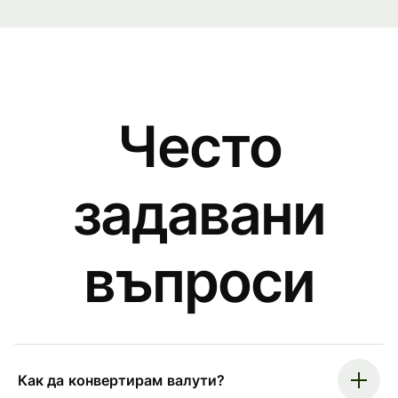
Често
задавани
въпроси
Как да конвертирам валути?