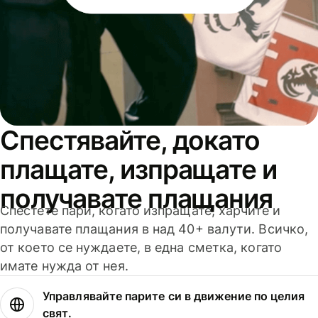
Спестявайте, докато
плащате, изпращате и
получавате плащания
Спестете пари, когато изпращате, харчите и
получавате плащания в над 40+ валути. Всичко,
от което се нуждаете, в една сметка, когато
имате нужда от нея.
Управлявайте парите си в движение по целия
свят.