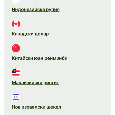
Индонезийска рупия
Канадски долар
Китайски юан ренминби
Малайзийски рингит
Нов израелски шекел