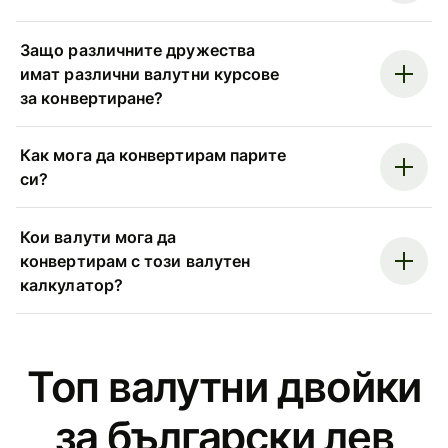
Защо различните дружества
имат различни валутни курсове
за конвертиране?
Как мога да конвертирам парите
си?
Кои валути мога да
конвертирам с този валутен
калкулатор?
Топ валутни двойки
за български лев