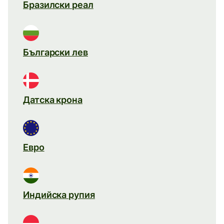
Бразилски реал
Български лев
Датска крона
Евро
Индийска рупия