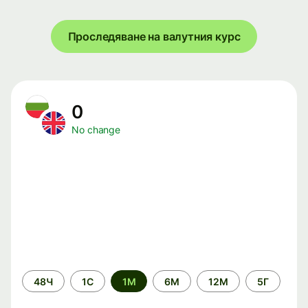
Проследяване на валутния курс
0
No change
Time
48Ч
1С
1М
6М
12М
5Г
period