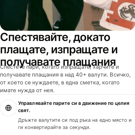
Спестявайте, докато
плащате, изпращате и
получавате плащания
Спестете пари, когато изпращате, харчите и
получавате плащания в над 40+ валути. Всичко,
от което се нуждаете, в една сметка, когато
имате нужда от нея.
Управлявайте парите си в движение по целия
свят.
Дръжте валутите си под ръка на едно място и
ги конвертирайте за секунди.