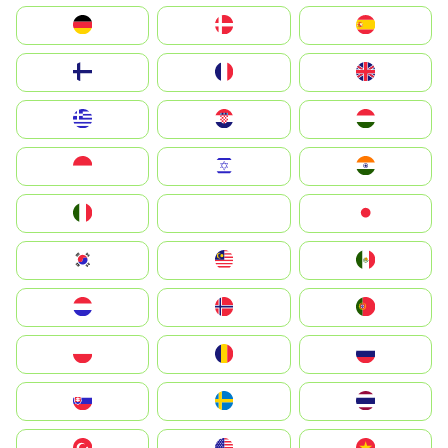
Deutschland
Denmark
España
Suomi
France
United Kingdom
Greece
Hrvatska
Magyarország
Indonesia
Israel
India
Italia
JA
Japan
South Korea
Malay
Mexico
Nederland
Norge
Portugal
Polska
România
Россия
Slovensko
Ruoŧŧa
ไทย