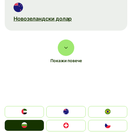
Новозеландски долар
Покажи повече
الإمارات العربية المتحدة
Australia
Brazil
България
Switzerland
Czechia