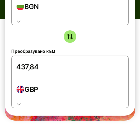
BGN
Преобразувано към
GBP