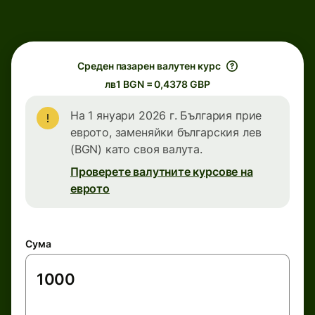
Среден пазарен валутен курс
лв1 BGN = 0,4378 GBP
На 1 януари 2026 г. България прие
еврото, заменяйки българския лев
(BGN) като своя валута.
Проверете валутните курсове на
еврото
Сума