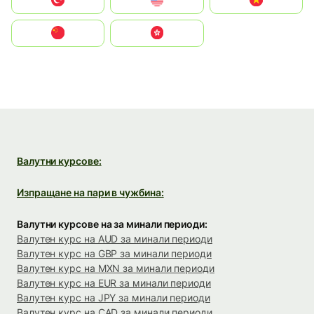
Türkiye
United States
Vietnam
中国
中國香港特別行政區
Валутни курсове:
Изпращане на пари в чужбина:
Валутни курсове на за минали периоди:
Валутен курс на AUD за минали периоди
Валутен курс на GBP за минали периоди
Валутен курс на MXN за минали периоди
Валутен курс на EUR за минали периоди
Валутен курс на JPY за минали периоди
Валутен курс на CAD за минали периоди