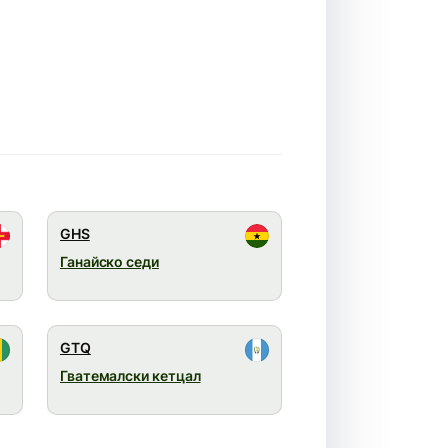
GHS
Ганайско седи
GTQ
Гватемалски кетцал