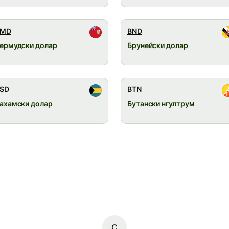
BMD
BND
ермудски долар
Брунейски долар
SD
BTN
ахамски долар
Бутански нгултрум
C