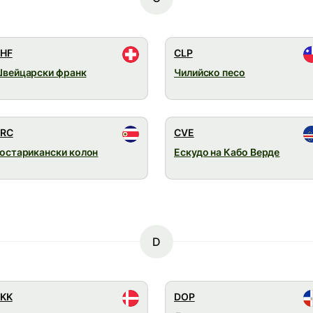
HF
CLP
вейцарски франк
Чилийско песо
RC
CVE
остарикански колон
Ескудо на Кабо Верде
D
KK
DOP