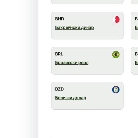
BHD
Бахрейнски динар
Б
BRL
B
Бразилски реал
Б
BZD
Белизки долар