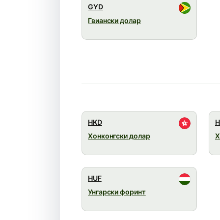
GYD
Гвиански долар
HKD
H
Хонконгски долар
Х
HUF
Унгарски форинт