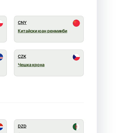
CNY
Китайски юан ренминби
CZK
Чешка крона
DZD