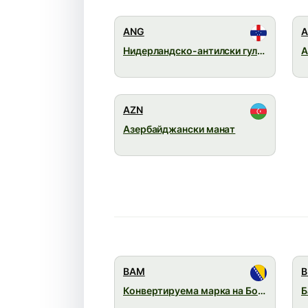
ANG
A
Нидерландско-антилски гулден
А
AZN
Азербайджански манат
BAM
B
Конвертируема марка на Босна и Херцеговина
Б