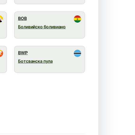
BOB
Боливийско боливиано
BWP
Ботсванска пула