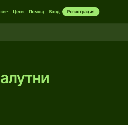
ики
Цени
Помощ
Вход
Регистрация
валутни
а