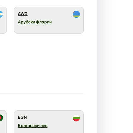
AWG
Арубски флорин
BGN
Български лев