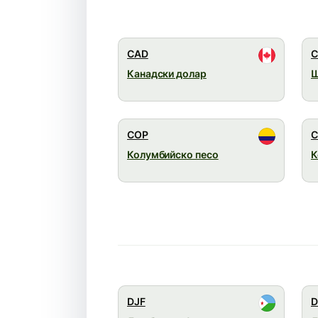
CAD
C
Канадски долар
Ш
COP
C
Колумбийско песо
К
DJF
D