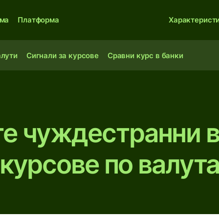
ма
Платформа
Характерист
алути
Сигнали за курсове
Сравни курс в банки
е чуждестранни 
курсове по валут