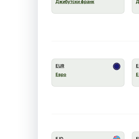
Джибутски франк
Д
EUR
E
Евро
Е
FJD
F