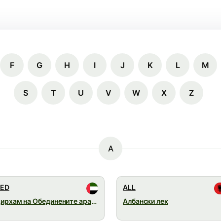
F
G
H
I
J
K
L
M
S
T
U
V
W
X
Z
A
ED
ALL
Дирхам на Обединените арабски емирства
Албански лек