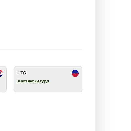
HTG
Хаитянски гурд