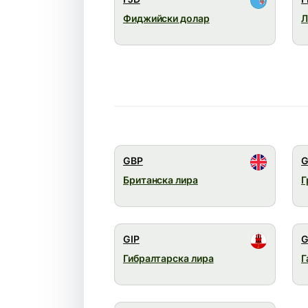
Фиджийски долар
GBP
G
Британска лира
Г
GIP
Гибралтарска лира
Г