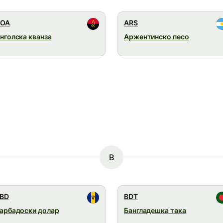
OA
ARS
нголска кванза
Аржентинско песо
B
BD
BDT
арбадоски долар
Бангладешка така