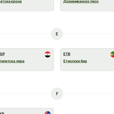
атска крона
Доминиканско песо
E
GP
ETB
гипетска лира
Етиопски бир
F
KP