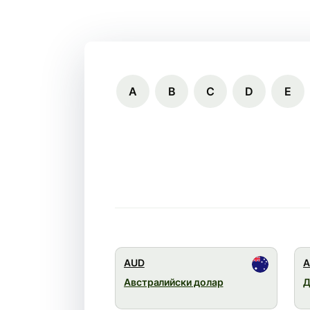
A
B
C
D
E
AUD
A
Австралийски долар