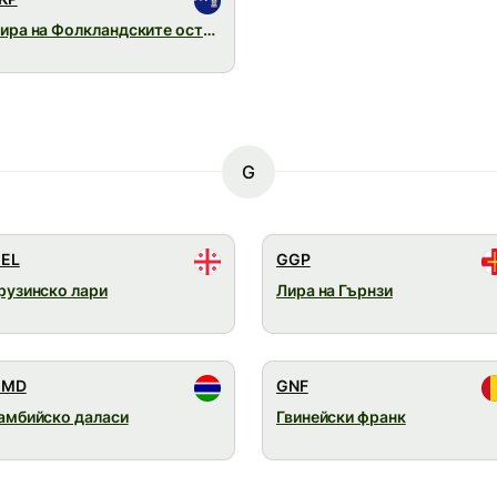
Лира на Фолкландските острови
G
EL
GGP
рузинско лари
Лира на Гърнзи
GMD
GNF
амбийско даласи
Гвинейски франк