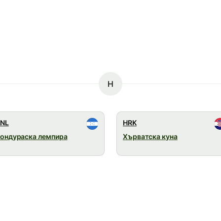
H
NL
HRK
ондураска лемпира
Хърватска куна