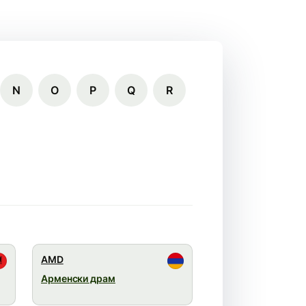
N
O
P
Q
R
AMD
Арменски драм