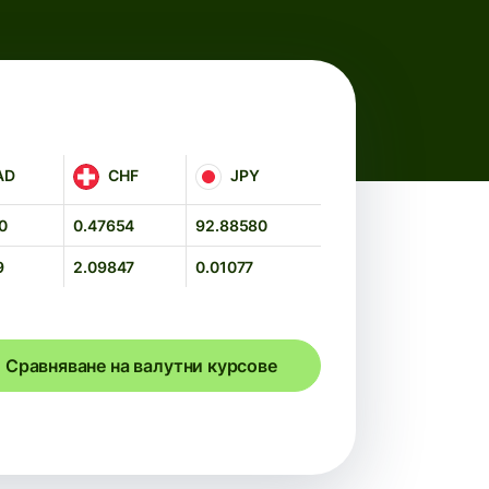
CHF
JPY
AD
CHF
JPY
0
0.47654
92.88580
9
2.09847
0.01077
Сравняване на валутни курсове