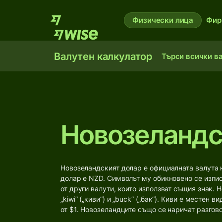
Физически лица
Фир
Валутен калкулатор
Търси всички в
Новозеландс
Новозеландският долар е официалната валута 
долар е NZD. Символът му обикновено се изписв
от други валути, които използват същия знак.
„kiwi“ („киви“) и „buck“ („бак“). Киви е местен
от $1. Новозеландците също се наричат разговорн