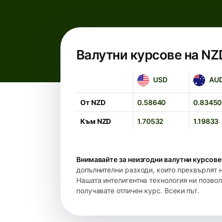
Валутни курсове на NZ
USD
AUD
USD
AU
От NZD
0.58640
0.83450
Към NZD
1.70532
1.19833
Внимавайте за неизгодни валутни курсове
допълнителни разходи, които прехвърлят 
Нашата интелигентна технология ни позвол
получавате отличен курс. Всеки път.