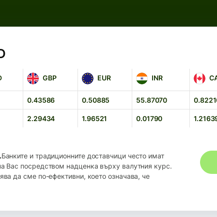
D
GBP
EUR
INR
CAD
D
GBP
EUR
INR
C
0.43586
0.50885
55.87070
0.8221
2.29434
1.96521
0.01790
1.2163
.
Банките и традиционните доставчици често имат
на Вас посредством надценка върху валутния курс.
ява да сме по-ефективни, което означава, че