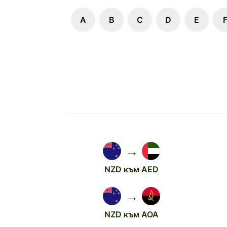
A
B
C
D
E
→
NZD към AED
→
NZD към AOA