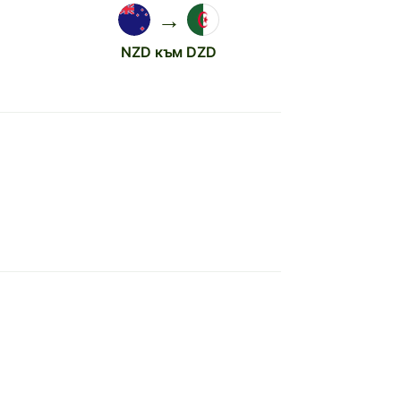
→
NZD към DZD