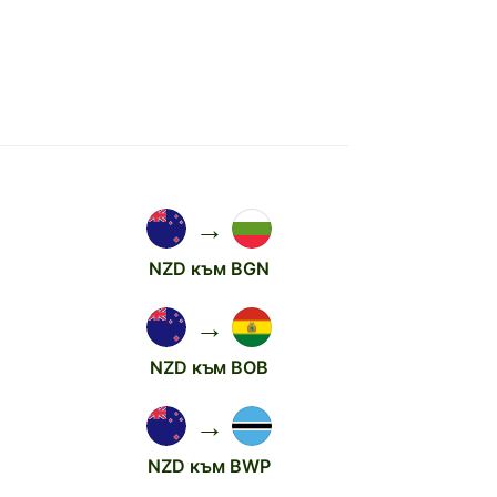
→
NZD към BGN
→
NZD към BOB
→
NZD към BWP