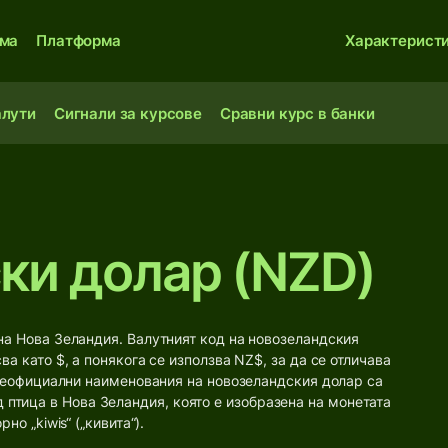
ма
Платформа
Характерист
алути
Сигнали за курсове
Сравни курс в банки
ки долар (NZD)
на Нова Зеландия. Валутният код на новозеландския
а като $, а понякога се използва NZ$, за да се отличава
 Неофициални наименования на новозеландския долар са
 вид птица в Нова Зеландия, която е изобразена на монетата
о „kiwis“ („кивита“).