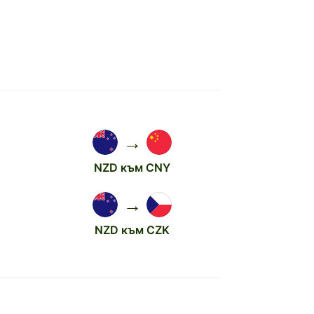
→
NZD към CNY
→
NZD към CZK