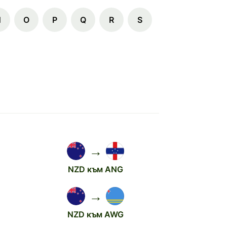
N
O
P
Q
R
S
→
NZD към ANG
→
NZD към AWG