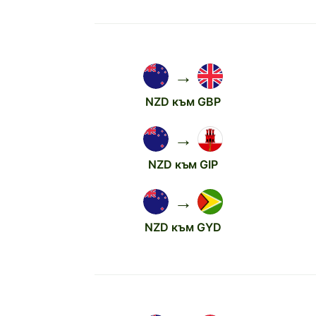
→
NZD към GBP
→
NZD към GIP
→
NZD към GYD