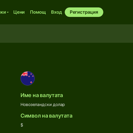
ики
Цени
Помощ
Вход
Регистрация
Име на валутата
Новозеландски долар
Символ на валутата
$