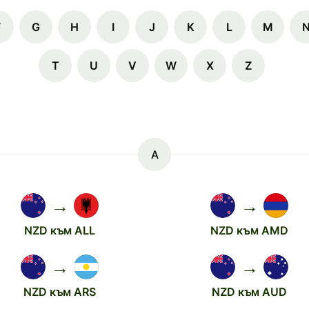
F
G
H
I
J
K
L
M
T
U
V
W
X
Z
A
→
→
NZD към ALL
NZD към AMD
→
→
NZD към ARS
NZD към AUD