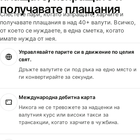
получавате плащания
Спестете пари, когато изпращате, харчите и
получавате плащания в над 40+ валути. Всичко,
от което се нуждаете, в една сметка, когато
имате нужда от нея.
Управлявайте парите си в движение по целия
свят.
Дръжте валутите си под ръка на едно място и
ги конвертирайте за секунди.
Международна дебитна карта
Никога не се тревожете за надценки на
валутния курс или високи такси за
трансакции, когато харчите в чужбина.