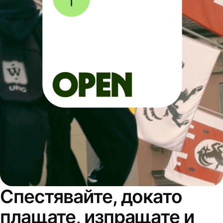
Спестявайте, докато
плащате, изпращате и