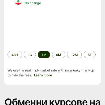
No change
Time
48Ч
1С
1М
6М
12М
5Г
period
We use the real, mid-market rate with no sneaky mark-up
to hide the fees.
Learn more
Обменни курсове на