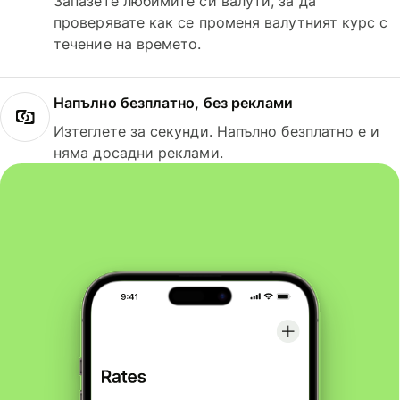
Запазете любимите си валути, за да
проверявате как се променя валутният курс с
течение на времето.
Напълно безплатно, без реклами
Изтеглете за секунди. Напълно безплатно е и
няма досадни реклами.