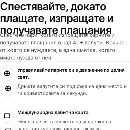
Спестявайте, докато
плащате, изпращате и
получавате плащания
Спестете пари, когато изпращате, харчите и
получавате плащания в над 40+ валути. Всичко,
от което се нуждаете, в една сметка, когато
имате нужда от нея.
Управлявайте парите си в движение по целия
свят.
Дръжте валутите си под ръка на едно място и
ги конвертирайте за секунди.
Международна дебитна карта
Никога не се тревожете за надценки на
валутния курс или високи такси за