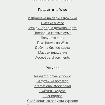
Продукти на Wise
Изпращане на пари в чужбина
Сметка в Wise
Международна дебитна карта
Превод на голяма сума
Получете пари
Платформа на Wise
Дебитна бизнес карта
Масови плащания
Accept card payments
Ресурси
Research privacy policy
Валутен калкулатор
International stock ticker
Swift/BIC кодове
IBAN кодове
Съобщения за валутни курсове