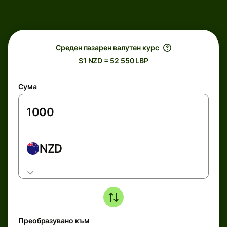
Среден пазарен валутен курс
$1 NZD = 52 550 LBP
Сума
NZD
Преобразувано към