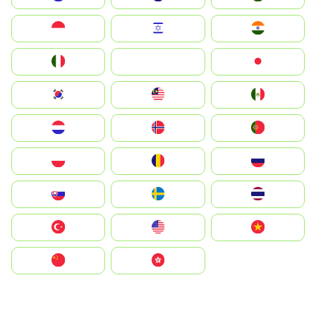
Indonesia
Israel
India
Italia
JA
Japan
South Korea
Malay
Mexico
Nederland
Norge
Portugal
Polska
România
Россия
Slovensko
Ruoŧŧa
ไทย
Türkiye
United States
Vietnam
中国
中國香港特別行政區