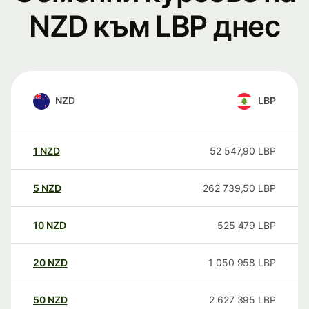
NZD към LBP днес
NZD
LBP
1
NZD
52 547,90
LBP
5
NZD
262 739,50
LBP
10
NZD
525 479
LBP
20
NZD
1 050 958
LBP
50
NZD
2 627 395
LBP