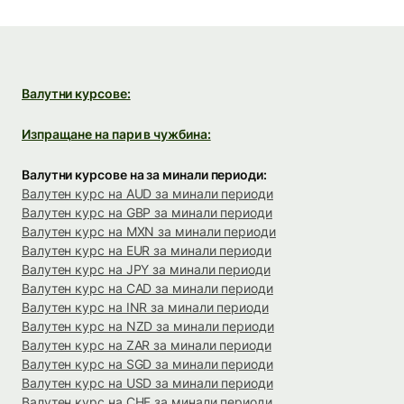
Валутни курсове:
Изпращане на пари в чужбина:
Валутни курсове на за минали периоди:
Валутен курс на AUD за минали периоди
Валутен курс на GBP за минали периоди
Валутен курс на MXN за минали периоди
Валутен курс на EUR за минали периоди
Валутен курс на JPY за минали периоди
Валутен курс на CAD за минали периоди
Валутен курс на INR за минали периоди
Валутен курс на NZD за минали периоди
Валутен курс на ZAR за минали периоди
Валутен курс на SGD за минали периоди
Валутен курс на USD за минали периоди
Валутен курс на CHF за минали периоди