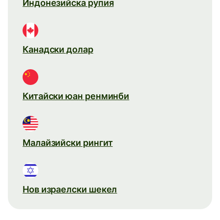
Индонезийска рупия
Канадски долар
Китайски юан ренминби
Малайзийски рингит
Нов израелски шекел