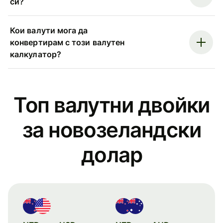
си?
Кои валути мога да
конвертирам с този валутен
калкулатор?
Топ валутни двойки
за новозеландски
долар