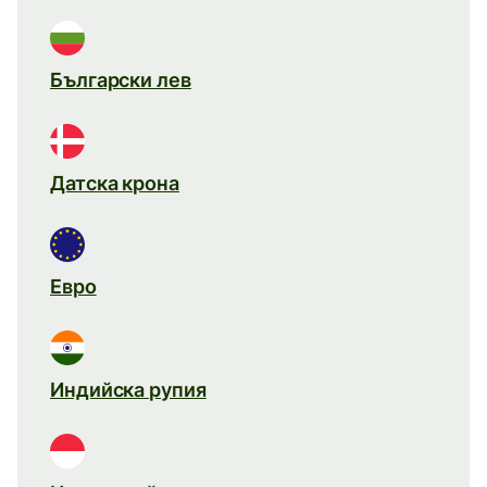
Български лев
Датска крона
Евро
Индийска рупия