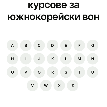
курсове за
южнокорейски вон
A
B
C
D
E
F
G
H
I
J
K
L
M
N
O
P
Q
R
S
T
U
V
W
X
Z