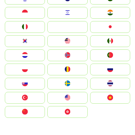
Indonesia
Israel
India
Italia
JA
Japan
South Korea
Malay
Mexico
Nederland
Norge
Portugal
Polska
România
Россия
Slovensko
Ruoŧŧa
ไทย
Türkiye
United States
Vietnam
中国
中國香港特別行政區