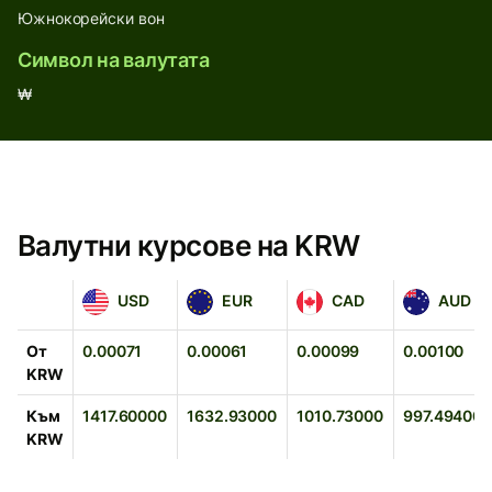
Южнокорейски вон
Символ на валутата
₩
Валутни курсове на KRW
USD
EUR
CAD
AUD
USD
EUR
CAD
AUD
От
0.00071
0.00061
0.00099
0.00100
KRW
Към
1417.60000
1632.93000
1010.73000
997.49400
KRW