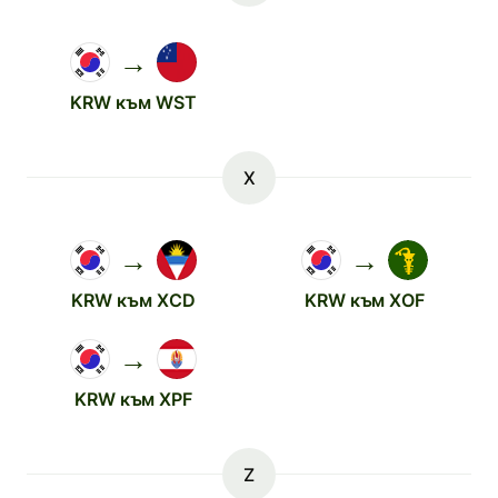
→
KRW към WST
X
→
→
KRW към XCD
KRW към XOF
→
KRW към XPF
Z