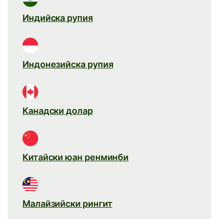
Индийска рупия
Индонезийска рупия
Канадски долар
Китайски юан ренминби
Малайзийски рингит