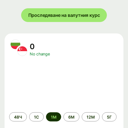
Проследяване на валутния курс
0
No change
Time
48Ч
1С
1М
6М
12М
5Г
period