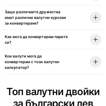
Защо различните дружества
имат различни валутни курсове
за конвертиране?
Как мога да конвертирам парите
си?
Кои валути мога да
конвертирам с този валутен
калкулатор?
Топ валутни двойки
за български лев