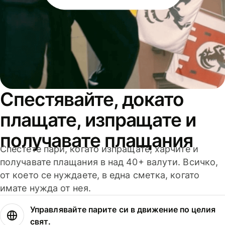
Спестявайте, докато
плащате, изпращате и
получавате плащания
Спестете пари, когато изпращате, харчите и
получавате плащания в над 40+ валути. Всичко,
от което се нуждаете, в една сметка, когато
имате нужда от нея.
Управлявайте парите си в движение по целия
свят.