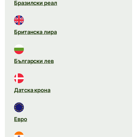
Бразилски реал
Британска лира
Български лев
Датска крона
Евро