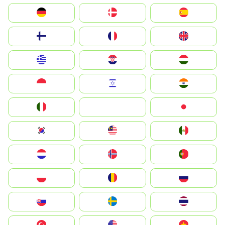
Deutschland
Denmark
España
Suomi
France
United Kingdom
Greece
Hrvatska
Magyarország
Indonesia
Israel
India
Italia
JA
Japan
South Korea
Malay
Mexico
Nederland
Norge
Portugal
Polska
România
Россия
Slovensko
Ruoŧŧa
ไทย