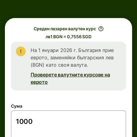
Среден пазарен валутен курс
лв1 BGN = 0,7556 SGD
На 1 януари 2026 г. България прие
еврото, заменяйки българския лев
(BGN) като своя валута.
Проверете валутните курсове на
еврото
Сума