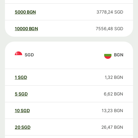
5000
BGN
3778,24
SGD
10000
BGN
7556,48
SGD
SGD
BGN
1
SGD
1,32
BGN
5
SGD
6,62
BGN
10
SGD
13,23
BGN
20
SGD
26,47
BGN