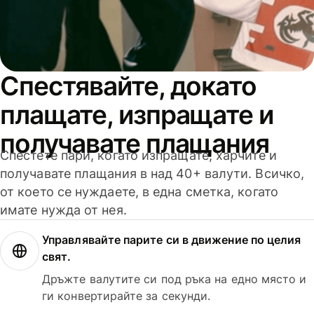
Спестявайте, докато
плащате, изпращате и
получавате плащания
Спестете пари, когато изпращате, харчите и
получавате плащания в над 40+ валути. Всичко,
от което се нуждаете, в една сметка, когато
имате нужда от нея.
Управлявайте парите си в движение по целия
свят.
Дръжте валутите си под ръка на едно място и
ги конвертирайте за секунди.