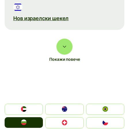
Нов израелски шекел
Покажи повече
الإمارات العربية المتحدة
Australia
Brazil
България
Switzerland
Czechia