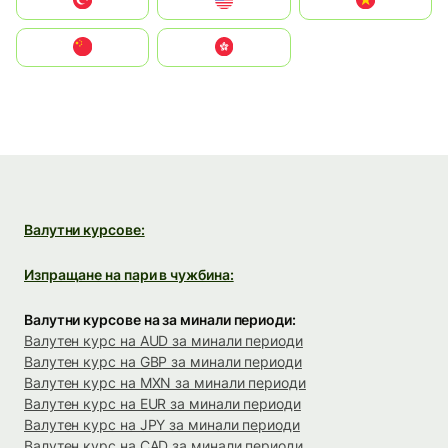
Türkiye
United States
Vietnam
中国
中國香港特別行政區
Валутни курсове:
Изпращане на пари в чужбина:
Валутни курсове на за минали периоди:
Валутен курс на AUD за минали периоди
Валутен курс на GBP за минали периоди
Валутен курс на MXN за минали периоди
Валутен курс на EUR за минали периоди
Валутен курс на JPY за минали периоди
Валутен курс на CAD за минали периоди