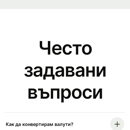
Често
задавани
въпроси
Как да конвертирам валути?