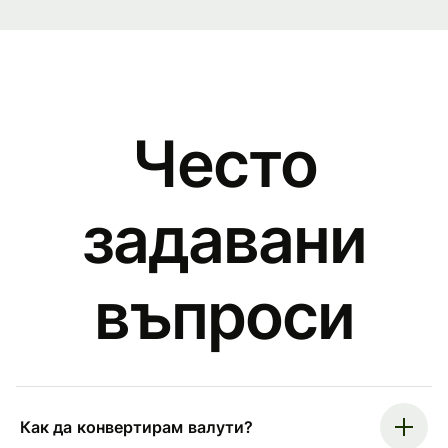
Често
задавани
въпроси
Как да конвертирам валути?