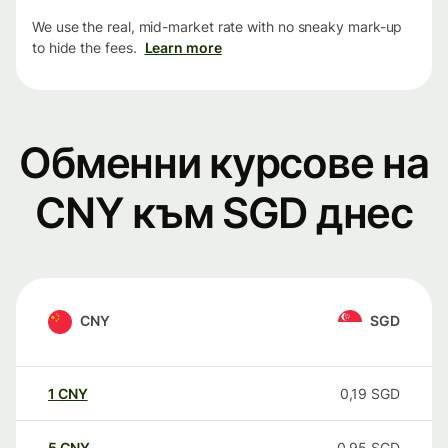
We use the real, mid-market rate with no sneaky mark-up
to hide the fees.
Learn more
Обменни курсове на
CNY към SGD днес
CNY
SGD
1
CNY
0,19
SGD
5
CNY
0,95
SGD