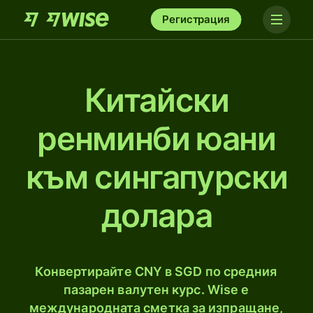
Регистрация
Китайски
ренминби юани
към сингапурски
долара
Конвертирайте CNY в SGD по средния
пазарен валутен курс. Wise е
международната сметка за изпращане,