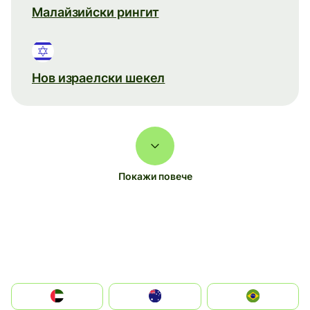
Малайзийски рингит
Нов израелски шекел
Покажи повече
الإمارات العربية المتحدة
Australia
Brazil