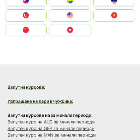
Slovensko
Ruoŧŧa
ไทย
Türkiye
United States
Vietnam
中国
中國香港特別行政區
Валутни курсове:
Изпращане на пари в чужбина:
Валутни курсове на за минали периоди:
Валутен курс на AUD за минали периоди
Валутен курс на GBP за минали периоди
Валутен курс на MXN за минали периоди