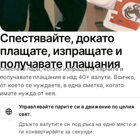
Спестявайте, докато
плащате, изпращате и
получавате плащания
Спестете пари, когато изпращате, харчите и
получавате плащания в над 40+ валути. Всичко,
от което се нуждаете, в една сметка, когато
имате нужда от нея.
Управлявайте парите си в движение по целия
свят.
Дръжте валутите си под ръка на едно място и
ги конвертирайте за секунди.