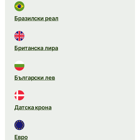
Бразилски реал
Британска лира
Български лев
Датска крона
Евро