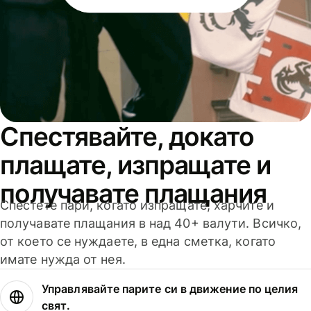
Спестявайте, докато
плащате, изпращате и
получавате плащания
Спестете пари, когато изпращате, харчите и
получавате плащания в над 40+ валути. Всичко,
от което се нуждаете, в една сметка, когато
имате нужда от нея.
Управлявайте парите си в движение по целия
свят.