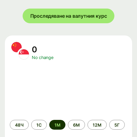
Проследяване на валутния курс
0
No change
Time
48Ч
1С
1М
6М
12М
5Г
period