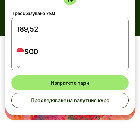
Преобразувано към
SGD
Изпратете пари
Проследяване на валутния курс