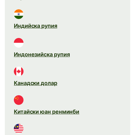
Индийска рупия
Индонезийска рупия
Канадски долар
Китайски юан ренминби