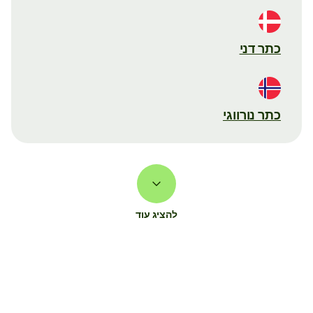
כתר דני
כתר נורווגי
להציג עוד