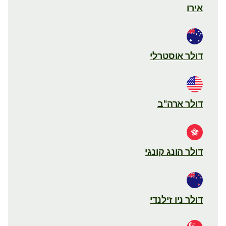
אירו
דולר אוסטרלי
דולר ארה"ב
דולר הונג קונגי
דולר ניו זילנדי