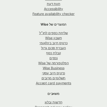
חוות דעת
Accessibility
Feature availability checker
המוצרים של Wise
שליחת כספים לחו״ל
חשבון Wise
כרטיס חיוב בינלאומי
העברת סכום גדול
קבלת כסף
נכסים
הפלטפורמה של Wise
Wise Business
כרטיס חיוב עסקי
תשלומים מרובים
Accept card payments
משאבים
חדשות ובלוג