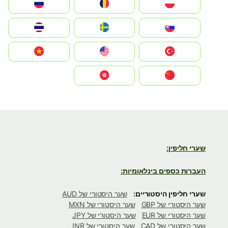
Polska
România
Россия
Slovensko
Ruoŧŧa
ไทย
Türkiye
United States
Vietnam
中国
中國香港特別行政區
שערי חליפין:
העברות כספים בינלאומיות:
שערי חליפין היסטוריים:
שער היסטורי של AUD
שער היסטורי של GBP
שער היסטורי של MXN
שער היסטורי של EUR
שער היסטורי של JPY
שער היסטורי של CAD
שער היסטורי של INR