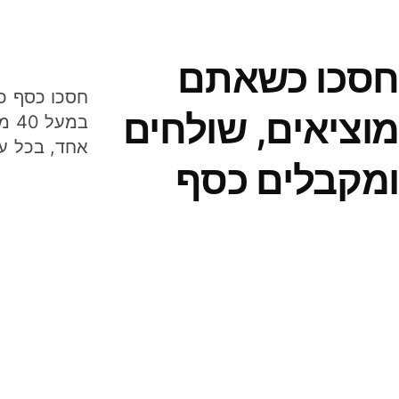
חסכו כשאתם
מוציאים, שולחים
במע
אחד, בכל ע
ומקבלים כסף