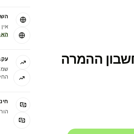
השו
אין עמ
האמ
חשבון ההמרה
עקב
שמר
החלי
חינם
הורי