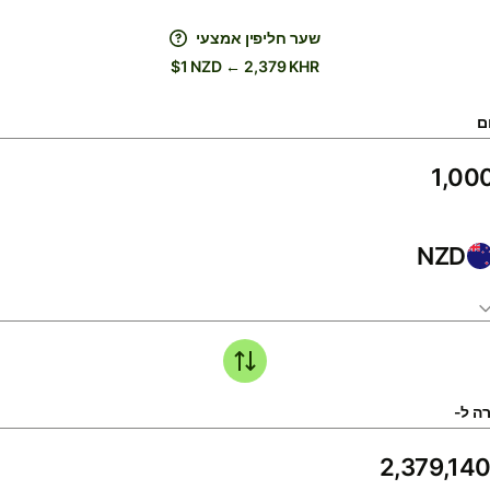
שער חליפין אמצעי
$1 NZD ← 2,379 KHR
ם
NZD
ה ל-