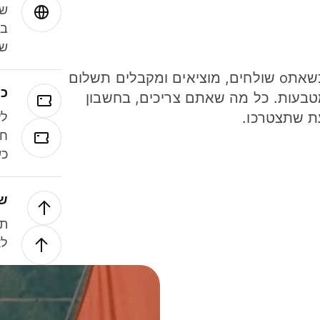
שמ
במ
שנ
חסכו כסף כשאתo שולחים, מוציאים ומקבלים תשלום
כר
ל 40 מטבעות. כל מה שאתם צריכים, בחשבון
ת שתצטרכו.
לע
חל
כש
של
תנ
לא