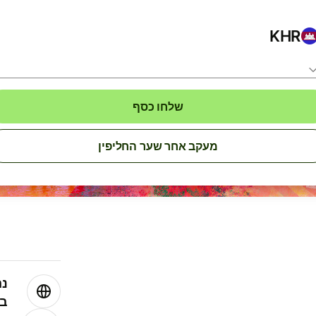
KHR
שלחו כסף
מעקב אחר שער החליפין
נה
בע