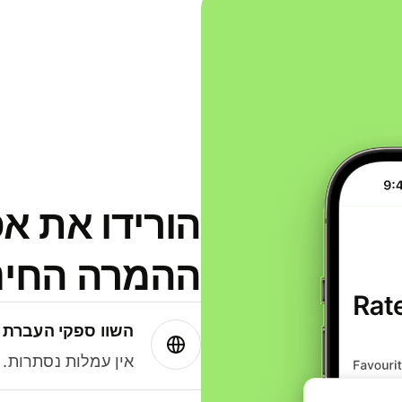
הורידו את א
ההמרה החינמית
השוו ספקי העברת 
אין עמלות נסתרות. עם Wise תמיד תק