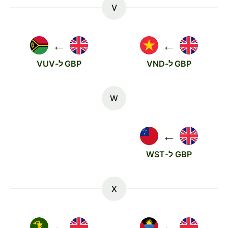
V
←
←
GBP ל-VND
GBP ל-VUV
W
←
GBP ל-WST
X
←
←