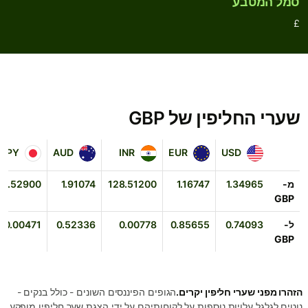
סמל המטבע
£
שערי החליפין של GBP
JPY
AUD
INR
EUR
USD
JPY
AUD
INR
EUR
USD
מ-
1.34965
1.16747
128.51200
1.91074
12.52900
GBP
ל-
0.74093
0.85655
0.00778
0.52336
0.00471
GBP
הזהרו מפני שערי חליפין יקרים.
הגופים הפיננסים השונים - כולל בנקים -
נוטים לגלגל עלויות נוספות על לקוחותיהם על ידי הצגת שער חליפין מופקע.