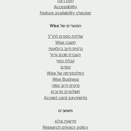
חוות דעת
Accessibility
Feature availability checker
המוצרים של Wise
שליחת כספים לחו״ל
חשבון Wise
כרטיס חיוב בינלאומי
העברת סכום גדול
קבלת כסף
נכסים
הפלטפורמה של Wise
Wise Business
כרטיס חיוב עסקי
תשלומים מרובים
Accept card payments
משאבים
חדשות ובלוג
Research privacy policy