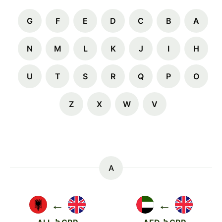
G
F
E
D
C
B
A
N
M
L
K
J
I
H
U
T
S
R
Q
P
O
Z
X
W
V
A
←
←