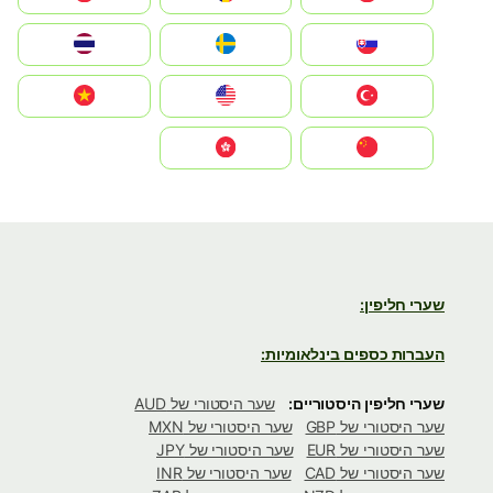
Slovensko
Ruoŧŧa
ไทย
Türkiye
United States
Vietnam
中国
中國香港特別行政區
שערי חליפין:
העברות כספים בינלאומיות:
שערי חליפין היסטוריים:
שער היסטורי של AUD
שער היסטורי של GBP
שער היסטורי של MXN
שער היסטורי של EUR
שער היסטורי של JPY
שער היסטורי של CAD
שער היסטורי של INR