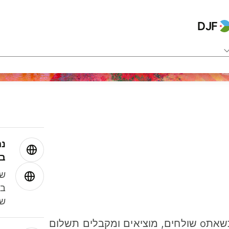
DJF
נה
בע
שמ
במ
שנ
חסכו כסף כשאתo שולחים, מוציאים ומקבלים תשלום