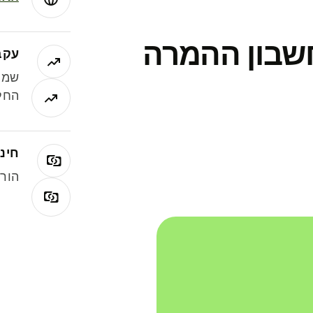
חשבון ההמרה
עקב
שמר
החלי
חינם
הורי