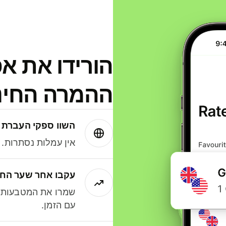
הורידו את א
ההמרה החינמית
השוו ספקי העברת 
אין עמלות נסתרות. עם Wise תמיד תק
עקבו אחר שער החל
שמרו את המטבעות ה
עם הזמן.