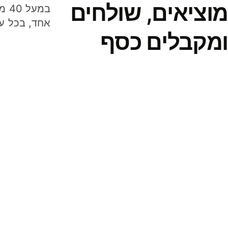
מוציאים, שולחים
במע
אחד, בכל ע
ומקבלים כסף