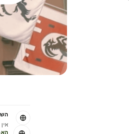
השו
אין עמ
האמ