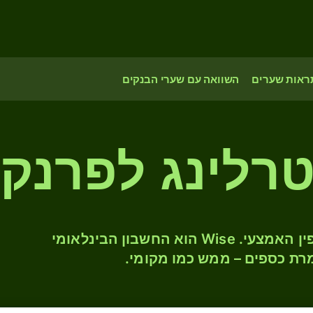
ראות שערים
השוואה עם שערי הבנקים
רלינג לפרנק ג
המירו GBP ל- DJF לפי שער החליפין האמצעי. Wise הוא החשבון הבינלאומי
רת כספים – ממש כמו מקומי.