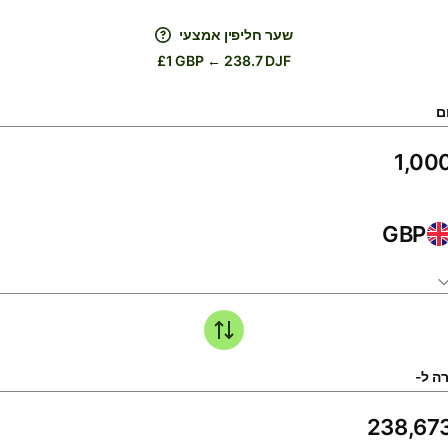
שער חליפין אמצעי
£1 GBP ← 238.7 DJF
ם
GBP
ה ל-