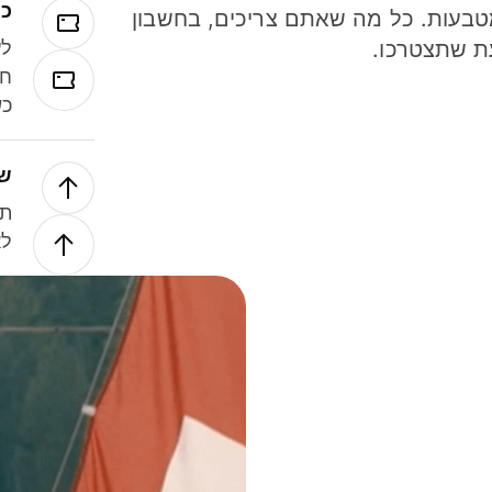
כר
ל 40 מטבעות. כל מה שאתם צריכים, בחשבון
ת שתצטרכו.
לע
חל
כש
של
תנ
לא