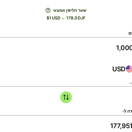
שער חליפין אמצעי
$1 USD ← 178.0 DJF
ם
USD
ה ל-