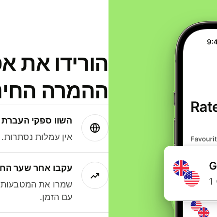
הורידו את א
ההמרה החינמית
השוו ספקי העברת 
אין עמלות נסתרות. עם Wise תמיד תק
עקבו אחר שער החל
שמרו את המטבעות ה
עם הזמן.