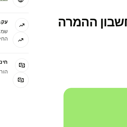
חשבון ההמרה
עקב
שמר
החלי
חינם
הורי