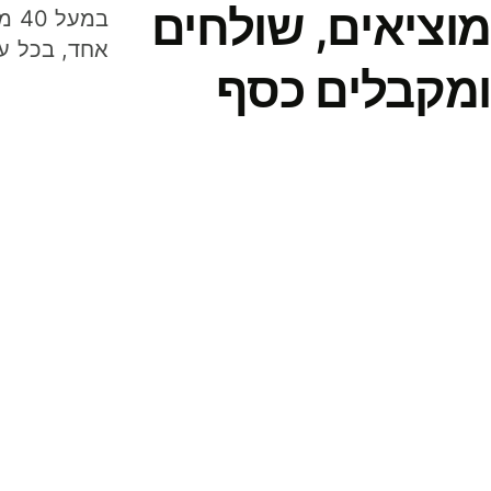
מוציאים, שולחים
במע
אחד, בכל ע
ומקבלים כסף