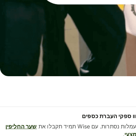
ו ספקי העברת כספים
לות נסתרות. עם Wise תמיד תקבלו את
שער החליפין
צעי
.