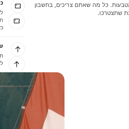
כר
ל 40 מטבעות. כל מה שאתם צריכים, בחשבון
ת שתצטרכו.
לע
חל
כש
של
תנ
לא