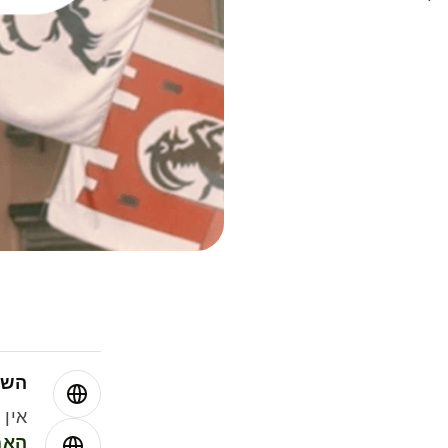
השו
אין עמ
האמ