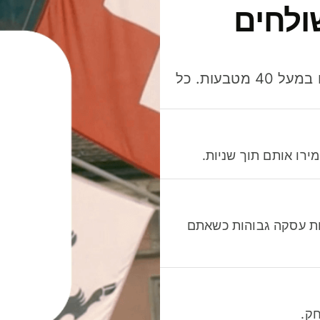
ולחים
חסכו כסף כשאתo שולחים, מוציאים ומקבלים תשלום במעל 40 מטבעות. כל
רו אותם תוך שניות.
לות עסקה גבוהות כשאתם
ק.