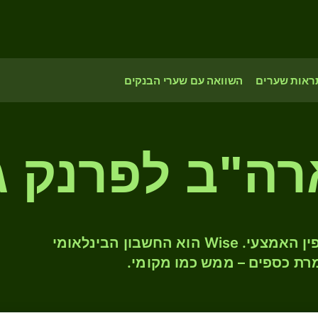
ראות שערים
השוואה עם שערי הבנקים
רה"ב לפרנק ג'
המירו USD ל- DJF לפי שער החליפין האמצעי. Wise הוא החשבון הבינלאומי
רת כספים – ממש כמו מקומי.