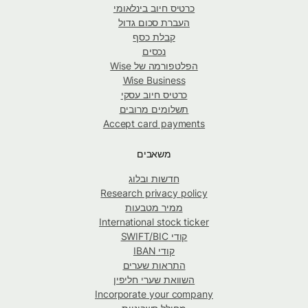
כרטיס חיוב בינלאומי
העברת סכום גדול
קבלת כסף
נכסים
הפלטפורמה של Wise
Wise Business
כרטיס חיוב עסקי
תשלומים מרובים
Accept card payments
משאבים
חדשות ובלוג
Research privacy policy
ממיר מטבעות
International stock ticker
קודי SWIFT/BIC
קודי IBAN
התראות שערים
השוואת שערי חליפין
Incorporate your company