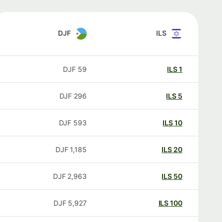
DJF
ILS
DJF
59
ILS
1
DJF
296
ILS
5
DJF
593
ILS
10
DJF
1,185
ILS
20
DJF
2,963
ILS
50
DJF
5,927
ILS
100