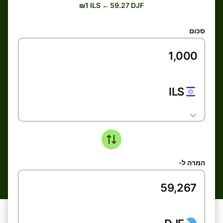
₪1 ILS ← 59.27 DJF
סכום
ILS
המרה ל-