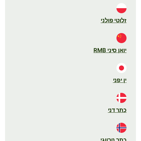
זלוטי פולני
יואן סיני RMB
ין יפני
כתר דני
כתר נורווגי