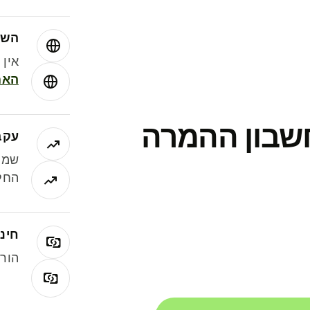
השו
אין עמ
האמ
חשבון ההמרה
עקב
שמר
החלי
חינם
הורי