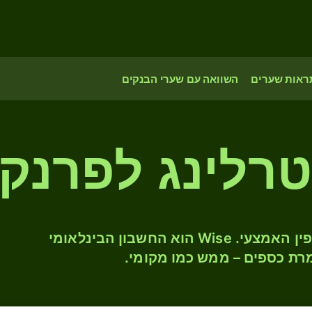
ראות שערים
השוואה עם שערי הבנקים
רלינג לפרנק 
המירו GBP ל- RWF לפי שער החליפין האמצעי. Wise הוא החשבון הבינלאומי
רת כספים – ממש כמו מקומי.