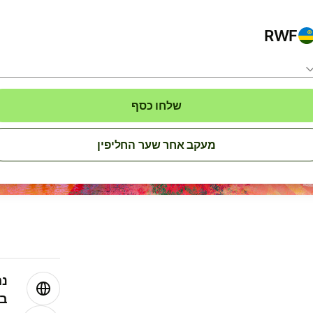
RWF
שלחו כסף
מעקב אחר שער החליפין
נה
בע