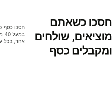
חסכו כשאתם
מוציאים, שולחים
במע
אחד, בכל ע
ומקבלים כסף