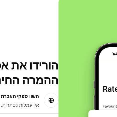
הורידו את א
ההמרה החינמית
השוו ספקי העברת 
אין עמלות נסתרות. עם Wise תמיד תק