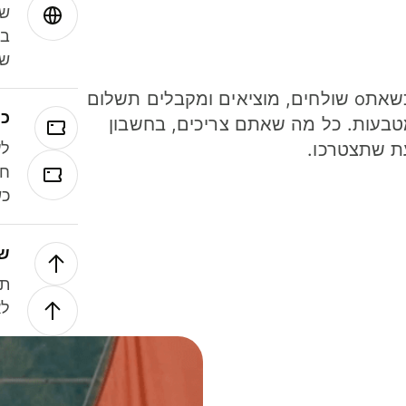
שמ
במ
שנ
חסכו כסף כשאתo שולחים, מוציאים ומקבלים תשלום
כר
ל 40 מטבעות. כל מה שאתם צריכים, בחשבון
ת שתצטרכו.
לע
חל
כש
של
תנ
לא