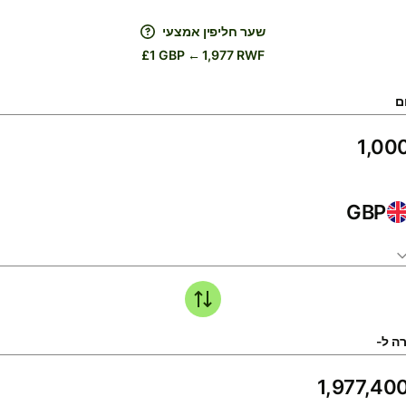
שער חליפין אמצעי
£1 GBP ← 1,977 RWF
ם
GBP
ה ל-