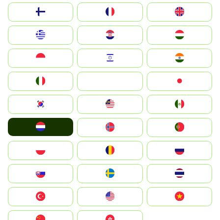
Suomi
France
United Kingdom
Greece
Hrvatska
Magyarország
Indonesia
Israel
India
Italia
JA
Japan
South Korea
Malay
Mexico
Nederland
Norge
Portugal
Polska
România
Россия
Slovensko
Ruoŧŧa
ไทย
Türkiye
United States
Vietnam
中国
中國香港特別行政區