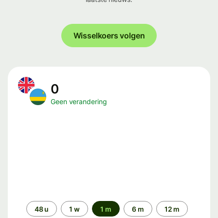
Wisselkoers volgen
0
Geen verandering
Periode
48 u
1 w
1 m
6 m
12 m