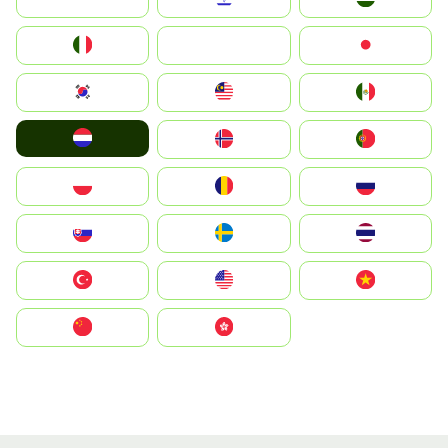
Italia
JA
Japan
South Korea
Malay
Mexico
Nederland
Norge
Portugal
Polska
România
Россия
Slovensko
Ruoŧŧa
ไทย
Türkiye
United States
Vietnam
中国
中國香港特別行政區