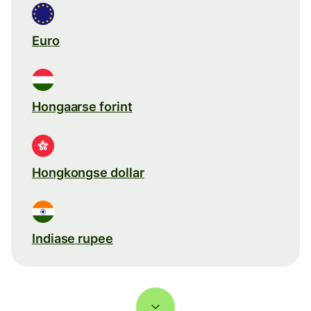
Euro
Hongaarse forint
Hongkongse dollar
Indiase rupee