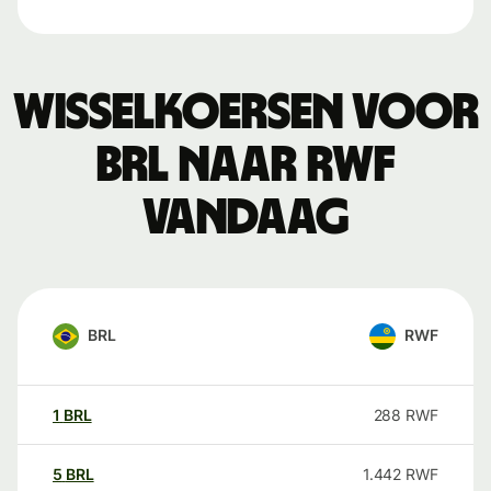
Wisselkoersen voor
BRL naar RWF
vandaag
BRL
RWF
1
BRL
288
RWF
5
BRL
1.442
RWF