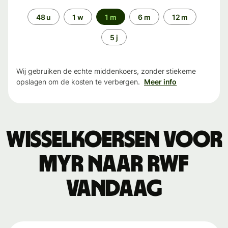
Periode
48 u
1 w
1 m
6 m
12 m
5 j
Wij gebruiken de echte middenkoers, zonder stiekeme
opslagen om de kosten te verbergen.
Meer info
Wisselkoersen voor
MYR naar RWF
vandaag