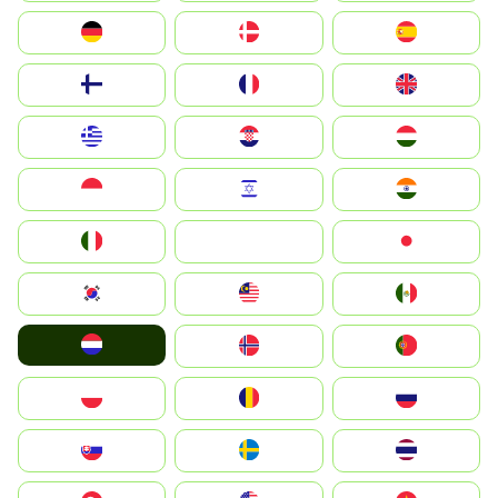
Deutschland
Denmark
España
Suomi
France
United Kingdom
Greece
Hrvatska
Magyarország
Indonesia
Israel
India
Italia
JA
Japan
South Korea
Malay
Mexico
Nederland
Norge
Portugal
Polska
România
Россия
Slovensko
Ruoŧŧa
ไทย