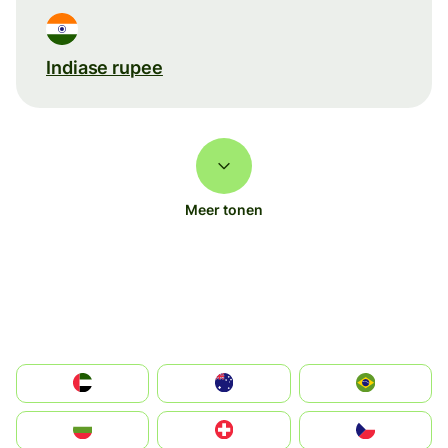
Indiase rupee
Meer tonen
الإمارات العربية المتحدة
Australia
Brazil
България
Switzerland
Czechia