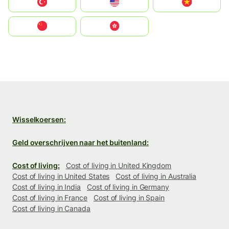
Türkiye
United States
Vietnam
中国
中國香港特別行政區
Wisselkoersen:
Geld overschrijven naar het buitenland:
Cost of living:
Cost of living in United Kingdom
Cost of living in United States
Cost of living in Australia
Cost of living in India
Cost of living in Germany
Cost of living in France
Cost of living in Spain
Cost of living in Canada