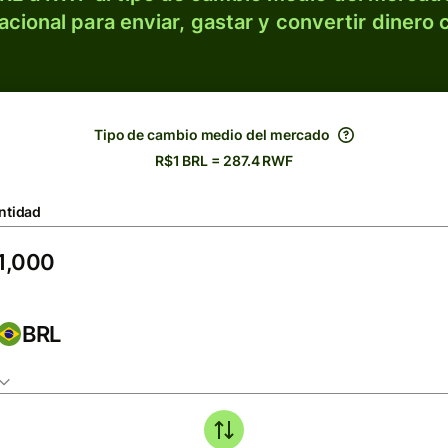
acional para enviar, gastar y convertir dinero 
Tipo de cambio medio del mercado
R$1 BRL = 287.4 RWF
ntidad
BRL