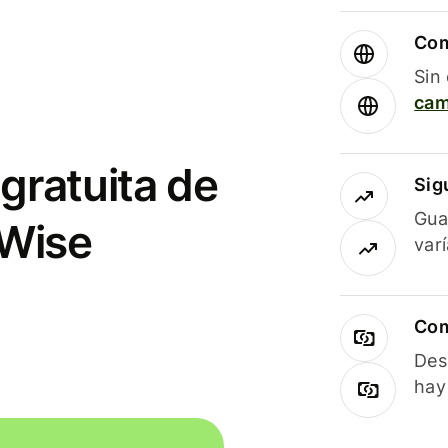
Com
Sin
cam
gratuita de
Sig
Gua
 Wise
var
Com
Des
hay