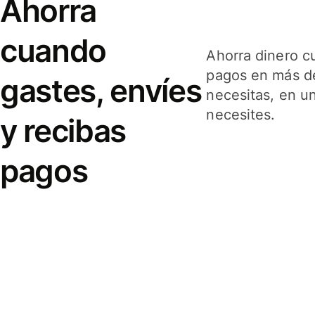
Ahorra
cuando
Ahorra dinero c
pagos en más de
gastes, envíes
necesitas, en u
necesites.
y recibas
pagos