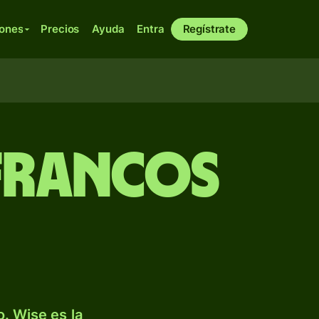
iones
Precios
Ayuda
Entra
Regístrate
 francos
. Wise es la