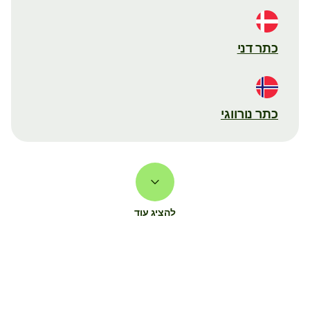
כתר דני
כתר נורווגי
להציג עוד