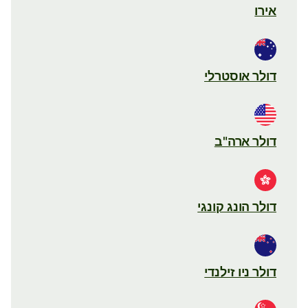
אירו
דולר אוסטרלי
דולר ארה"ב
דולר הונג קונגי
דולר ניו זילנדי