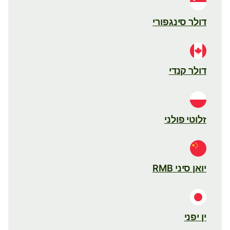
דולר סינגפורי
דולר קנדי
זלוטי פולני
יואן סיני RMB
ין יפני