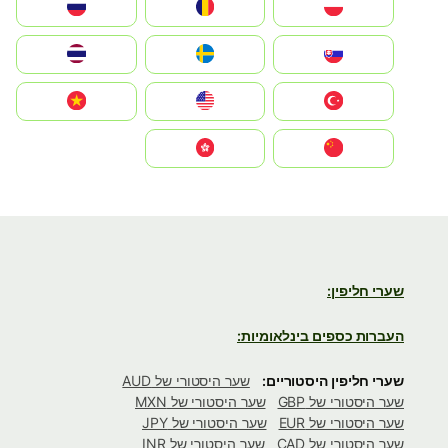
Polska
România
Россия
Slovensko
Ruoŧŧa
ไทย
Türkiye
United States
Vietnam
中国
中國香港特別行政區
שערי חליפין:
העברות כספים בינלאומיות:
שערי חליפין היסטוריים:
שער היסטורי של AUD
שער היסטורי של GBP
שער היסטורי של MXN
שער היסטורי של EUR
שער היסטורי של JPY
שער היסטורי של CAD
שער היסטורי של INR