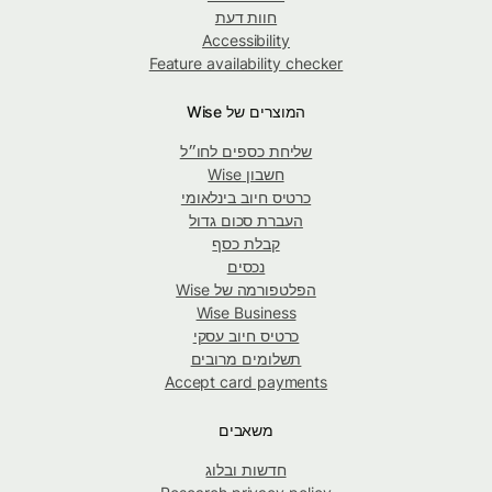
חוות דעת
Accessibility
Feature availability checker
המוצרים של Wise
שליחת כספים לחו״ל
חשבון Wise
כרטיס חיוב בינלאומי
העברת סכום גדול
קבלת כסף
נכסים
הפלטפורמה של Wise
Wise Business
כרטיס חיוב עסקי
תשלומים מרובים
Accept card payments
משאבים
חדשות ובלוג