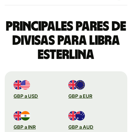
Principales pares de
divisas para libra
esterlina
GBP a USD
GBP a EUR
GBP a INR
GBP a AUD