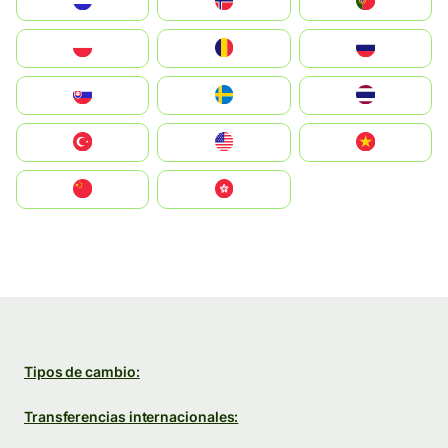
Nederland
Norge
Portugal
Polska
România
Россия
Slovensko
Ruoŧŧa
ไทย
Türkiye
United States
Vietnam
中国
中國香港特別行政區
Tipos de cambio:
Transferencias internacionales: