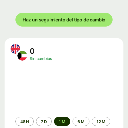
Haz un seguimiento del tipo de cambio
0
Sin cambios
Periodo
48 H
7 D
1 M
6 M
12 M
de