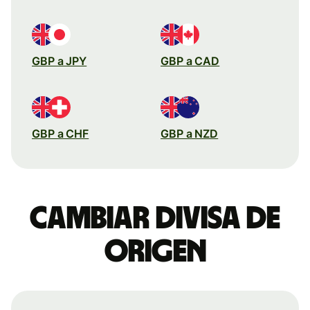
GBP a JPY
GBP a CAD
GBP a CHF
GBP a NZD
Cambiar divisa de
origen