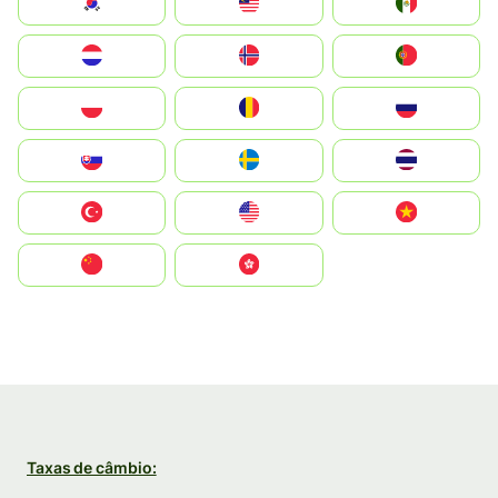
South Korea
Malay
Mexico
Nederland
Norge
Portugal
Polska
România
Россия
Slovensko
Ruoŧŧa
ไทย
Türkiye
United States
Vietnam
中国
中國香港特別行政區
Taxas de câmbio: