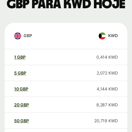
GBP para KWD hoje
GBP
KWD
1
GBP
0,414
KWD
5
GBP
2,072
KWD
10
GBP
4,144
KWD
20
GBP
8,287
KWD
50
GBP
20,719
KWD