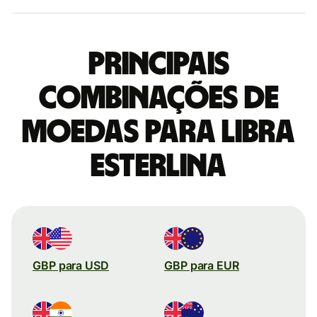
Principais
combinações de
moedas para Libra
esterlina
GBP para USD
GBP para EUR