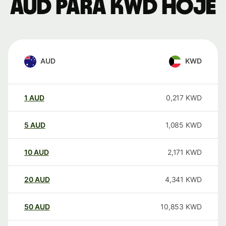
AUD para KWD hoje
AUD
KWD
1
AUD
0,217
KWD
5
AUD
1,085
KWD
10
AUD
2,171
KWD
20
AUD
4,341
KWD
50
AUD
10,853
KWD