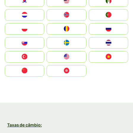
South Korea
Malay
Mexico
Nederland
Norge
Portugal
Polska
România
Россия
Slovensko
Ruoŧŧa
ไทย
Türkiye
United States
Vietnam
中国
中國香港特別行政區
Taxas de câmbio: