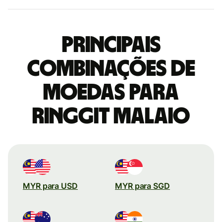
Principais
combinações de
moedas para
Ringgit malaio
MYR para USD
MYR para SGD