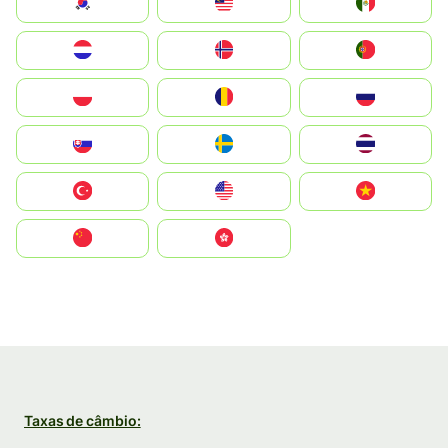
South Korea
Malay
Mexico
Nederland
Norge
Portugal
Polska
România
Россия
Slovensko
Ruoŧŧa
ไทย
Türkiye
United States
Vietnam
中国
中國香港特別行政區
Taxas de câmbio: