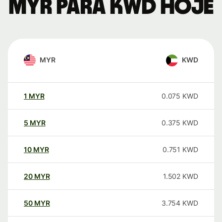
MYR para KWD hoje
MYR
KWD
1
MYR
0.075
KWD
5
MYR
0.375
KWD
10
MYR
0.751
KWD
20
MYR
1.502
KWD
50
MYR
3.754
KWD