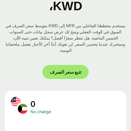
KWD،
يستخدم مخططنا التفاعلي من MYR إلى KWD متوسط ​​سعر الصرف في
السوق في الوقت الفعلي ويتيح لك عرض سجل بيانات حتى السنوات
الخمس الماضية. هل تنتظر سعرًا أفضل؟ يمكنك تعيين تنبيه الآن،
وسنخبرك عندما يتحسن السعر. لن تفوتك أبدًا آخر الأخبار بفضل ملخصاتنا
اليومية.
تتبع سعر الصرف
0
No change