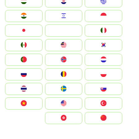
Greece
Hrvatska
Magyarország
Indonesia
Israel
India
Italia
JA
Japan
South Korea
Malay
Mexico
Nederland
Norge
Portugal
Polska
România
Россия
Slovensko
Ruoŧŧa
ไทย
Türkiye
United States
Vietnam
中国
中國香港特別行政區