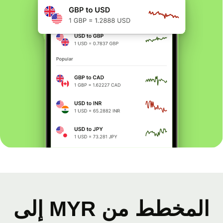
المخطط من MYR إلى