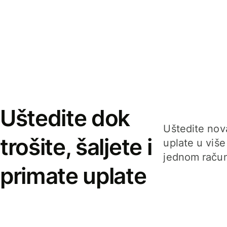
Uštedite dok
Uštedite nova
trošite, šaljete i
uplate u više
jednom račun
primate uplate