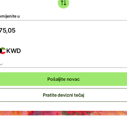
omijenite u
KWD
Pošaljite novac
Pratite devizni tečaj