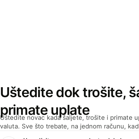
Uštedite dok trošite, ša
primate uplate
Uštedite novac kada šaljete, trošite i primate 
valuta. Sve što trebate, na jednom računu, ka