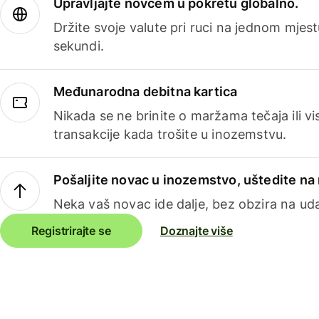
Upravljajte novcem u pokretu globalno.
Držite svoje valute pri ruci na jednom mjestu
sekundi.
Međunarodna debitna kartica
Nikada se ne brinite o maržama tečaja ili 
transakcije kada trošite u inozemstvu.
Pošaljite novac u inozemstvo, uštedite n
Neka vaš novac ide dalje, bez obzira na uda
Registrirajte se
Doznajte više