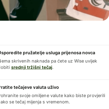
Usporedite pružatelje usluga prijenosa novca
Nema skrivenih naknada pa ćete uz Wise uvijek
dobiti
srednji tržišni tečaj
.
Pratite tečajeve valuta uživo
ohranite svoje omiljene valute kako biste provjerili
kako se tečaj mijenja s vremenom.