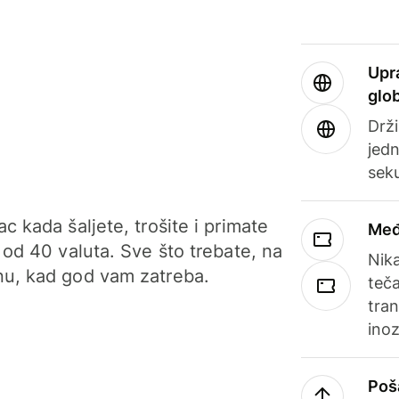
Upr
glo
Drži
jedn
sek
c kada šaljete, trošite i primate
Međ
 od 40 valuta. Sve što trebate, na
Nik
u, kad god vam zatreba.
teča
tran
ino
Poš