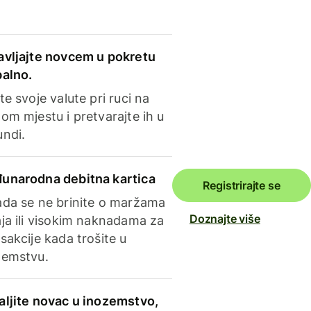
avljajte novcem u pokretu
balno.
te svoje valute pri ruci na
om mjestu i pretvarajte ih u
undi.
unarodna debitna kartica
Registrirajte se
ada se ne brinite o maržama
Doznajte više
ja ili visokim naknadama za
sakcije kada trošite u
zemstvu.
aljite novac u inozemstvo,