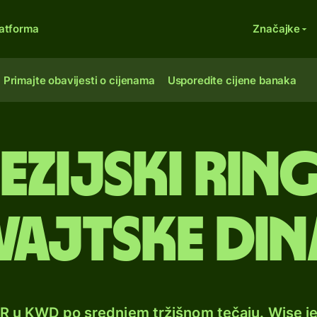
atforma
Značajke
Primajte obavijesti o cijenama
Usporedite cijene banaka
zijski ring
vajtske din
R u KWD po srednjem tržišnom tečaju. Wise j