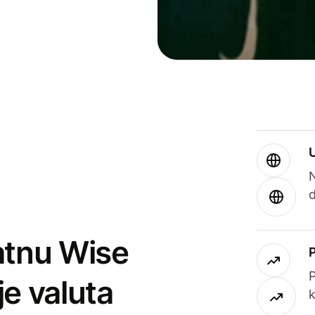
atnu Wise
P
je valuta