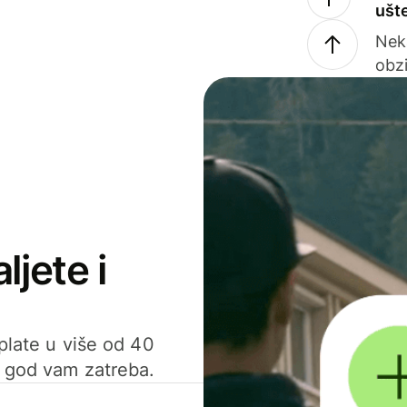
ušt
Nek
obzi
ljete i
uplate u više od 40
d god vam zatreba.