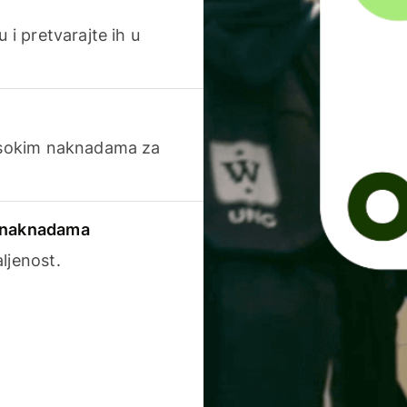
 i pretvarajte ih u
visokim naknadama za
a naknadama
ljenost.