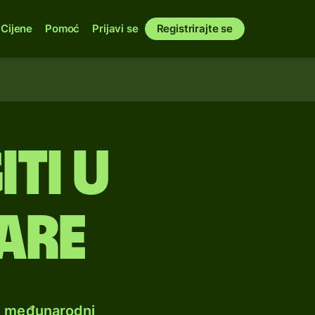
Cijene
Pomoć
Prijavi se
Registrirajte se
iti u
are
e međunarodni