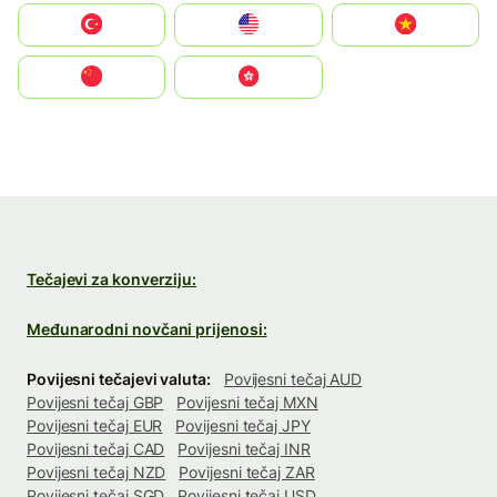
Türkiye
United States
Vietnam
中国
中國香港特別行政區
Tečajevi za konverziju:
Međunarodni novčani prijenosi:
Povijesni tečajevi valuta:
Povijesni tečaj AUD
Povijesni tečaj GBP
Povijesni tečaj MXN
Povijesni tečaj EUR
Povijesni tečaj JPY
Povijesni tečaj CAD
Povijesni tečaj INR
Povijesni tečaj NZD
Povijesni tečaj ZAR
Povijesni tečaj SGD
Povijesni tečaj USD