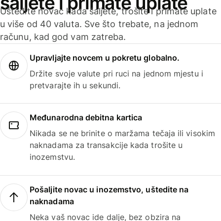
šaljete i primate uplate
Uštedite novac kada šaljete, trošite i primate uplate
u više od 40 valuta. Sve što trebate, na jednom
računu, kad god vam zatreba.
Upravljajte novcem u pokretu globalno.
Držite svoje valute pri ruci na jednom mjestu i
pretvarajte ih u sekundi.
Međunarodna debitna kartica
Nikada se ne brinite o maržama tečaja ili visokim
naknadama za transakcije kada trošite u
inozemstvu.
Pošaljite novac u inozemstvo, uštedite na
naknadama
Neka vaš novac ide dalje, bez obzira na