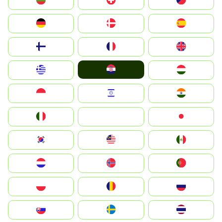
България
Switzerland
Czechia
Deutschland
Denmark
España
Suomi
France
United Kingdom
Hrvatska
Greece
Magyarország
Indonesia
Israel
India
Italia
JA
Japan
South Korea
Malay
Mexico
Nederland
Norge
Portugal
Polska
România
Россия
Slovensko
Ruoŧŧa
ไทย