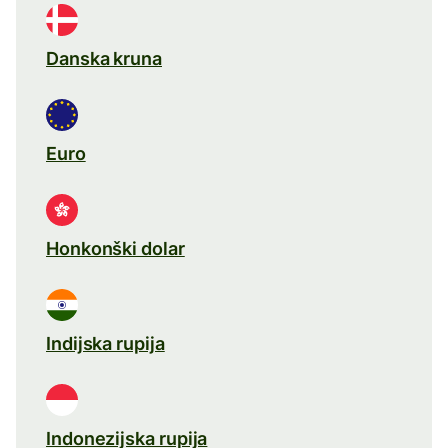
Danska kruna
Euro
Honkonški dolar
Indijska rupija
Indonezijska rupija