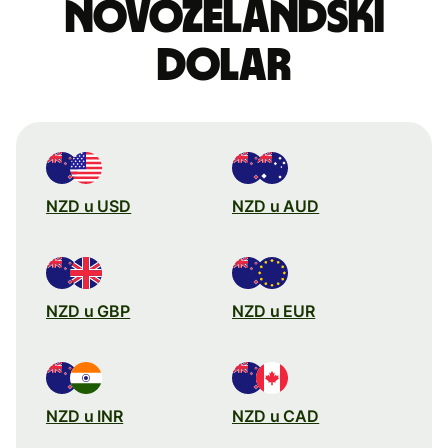
novozelandski
dolar
NZD u USD
NZD u AUD
NZD u GBP
NZD u EUR
NZD u INR
NZD u CAD