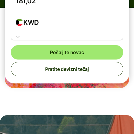
KWD
Pošaljite novac
Pratite devizni tečaj