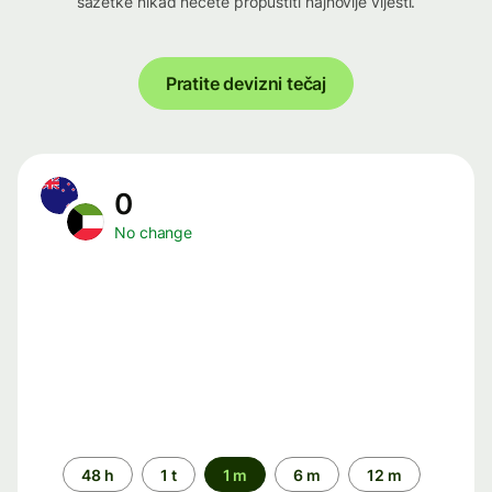
sažetke nikad nećete propustiti najnovije vijesti.
Pratite devizni tečaj
0
No change
Time
48 h
1 t
1 m
6 m
12 m
period