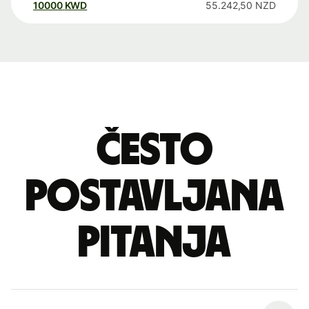
10000
KWD
55.242,50
NZD
Često
postavljana
pitanja