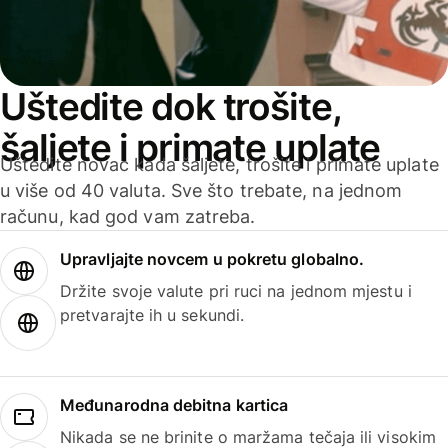
Uštedite dok trošite,
šaljete i primate uplate
Uštedite novac kada šaljete, trošite i primate uplate
u više od 40 valuta. Sve što trebate, na jednom
računu, kad god vam zatreba.
Upravljajte novcem u pokretu globalno.
Držite svoje valute pri ruci na jednom mjestu i
pretvarajte ih u sekundi.
Međunarodna debitna kartica
Nikada se ne brinite o maržama tečaja ili visokim