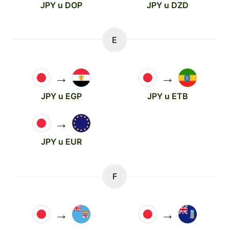
JPY u DOP
JPY u DZD
E
→
→
JPY u EGP
JPY u ETB
→
JPY u EUR
F
→
→