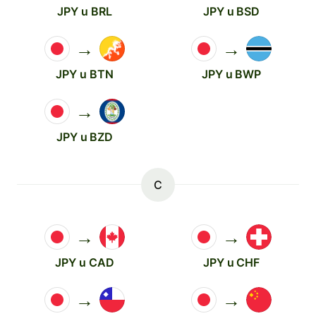
JPY u BRL
JPY u BSD
→
→
JPY u BTN
JPY u BWP
→
JPY u BZD
C
→
→
JPY u CAD
JPY u CHF
→
→