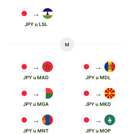
→
JPY u LSL
M
→
→
JPY u MAD
JPY u MDL
→
→
JPY u MGA
JPY u MKD
→
→
JPY u MNT
JPY u MOP