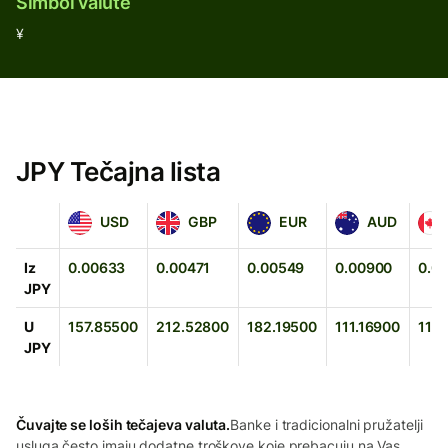
Simbol valute
¥
JPY Tečajna lista
USD
GBP
EUR
AUD
CAD
USD
GBP
EUR
AUD
Iz
0.00633
0.00471
0.00549
0.00900
0.0
JPY
U
157.85500
212.52800
182.19500
111.16900
112
JPY
Čuvajte se loših tečajeva valuta.
Banke i tradicionalni pružatelji
usluga često imaju dodatne troškove koje prebacuju na Vas