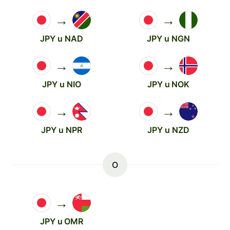
→
→
JPY u NAD
JPY u NGN
→
→
JPY u NIO
JPY u NOK
→
→
JPY u NPR
JPY u NZD
O
→
JPY u OMR