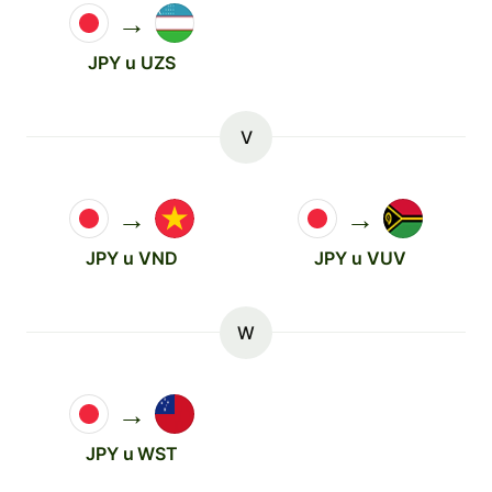
→
JPY u UZS
V
→
→
JPY u VND
JPY u VUV
W
→
JPY u WST