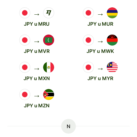
→
→
JPY u MRU
JPY u MUR
→
→
JPY u MVR
JPY u MWK
→
→
JPY u MXN
JPY u MYR
→
JPY u MZN
N