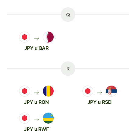
Q
→
JPY u QAR
R
→
→
JPY u RON
JPY u RSD
→
JPY u RWF