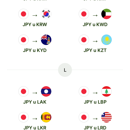
→
→
JPY u KRW
JPY u KWD
→
→
JPY u KYD
JPY u KZT
L
→
→
JPY u LAK
JPY u LBP
→
→
JPY u LKR
JPY u LRD