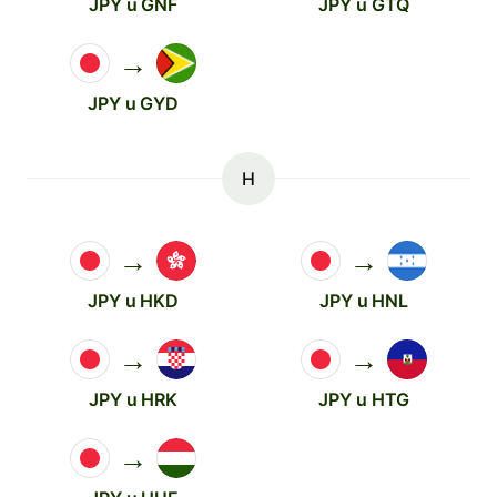
JPY u GNF
JPY u GTQ
→
JPY u GYD
H
→
→
JPY u HKD
JPY u HNL
→
→
JPY u HRK
JPY u HTG
→