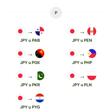
P
→
→
JPY u PAB
JPY u PEN
→
→
JPY u PGK
JPY u PHP
→
→
JPY u PKR
JPY u PLN
→
JPY u PYG