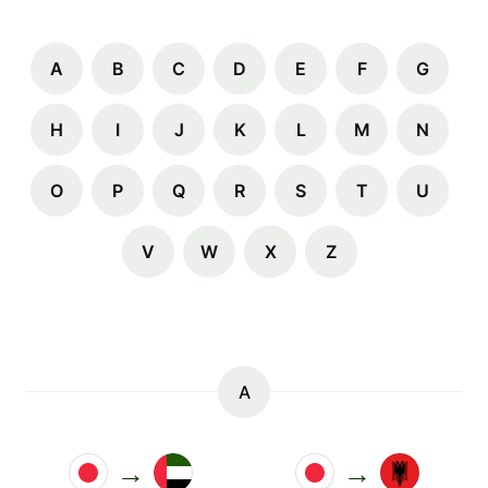
A
B
C
D
E
F
G
H
I
J
K
L
M
N
O
P
Q
R
S
T
U
V
W
X
Z
A
→
→