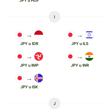
JPY u HUF
I
→
→
JPY u IDR
JPY u ILS
→
→
JPY u IMP
JPY u INR
→
JPY u ISK
J