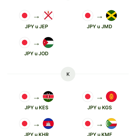
→
→
JPY u JEP
JPY u JMD
→
JPY u JOD
K
→
→
JPY u KES
JPY u KGS
→
→
JPY u KHR
JPY u KMF