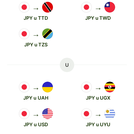
→
→
JPY u TTD
JPY u TWD
→
JPY u TZS
U
→
→
JPY u UAH
JPY u UGX
→
→
JPY u USD
JPY u UYU