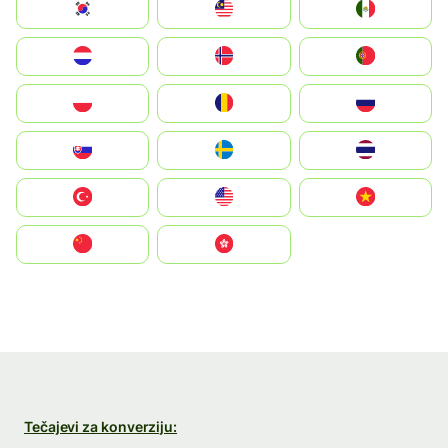
South Korea
Malay
Mexico
Nederland
Norge
Portugal
Polska
România
Россия
Slovensko
Ruoŧŧa
ไทย
Türkiye
United States
Vietnam
中国
中國香港特別行政區
Tečajevi za konverziju: