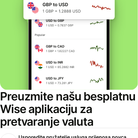
Preuzmite našu besplatnu
Wise aplikaciju za
pretvaranje valuta
Usporedite pružatelje usluga prijenosa novca