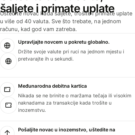
šaljete i primate uplate
Uštedite novac kada šaljete, trošite i primate uplate
u više od 40 valuta. Sve što trebate, na jednom
računu, kad god vam zatreba.
Upravljajte novcem u pokretu globalno.
Držite svoje valute pri ruci na jednom mjestu i
pretvarajte ih u sekundi.
Međunarodna debitna kartica
Nikada se ne brinite o maržama tečaja ili visokim
naknadama za transakcije kada trošite u
inozemstvu.
Pošaljite novac u inozemstvo, uštedite na