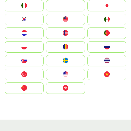
Italia
JA
Japan
South Korea
Malay
Mexico
Nederland
Norge
Portugal
Polska
România
Россия
Slovensko
Ruoŧŧa
ไทย
Türkiye
United States
Vietnam
中国
中國香港特別行政區