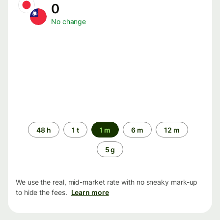
0
No change
Time
48 h
1 t
1 m
6 m
12 m
period
5 g
We use the real, mid-market rate with no sneaky mark-up
to hide the fees.
Learn more