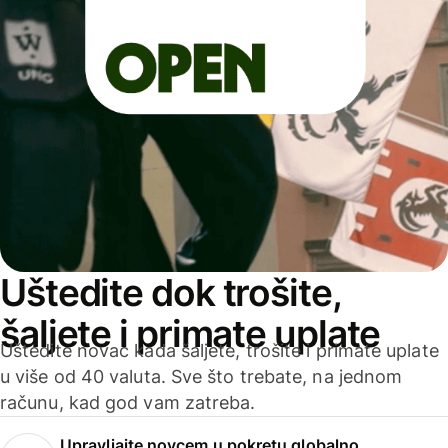
Uštedite dok trošite,
šaljete i primate uplate
Uštedite novac kada šaljete, trošite i primate uplate
u više od 40 valuta. Sve što trebate, na jednom
računu, kad god vam zatreba.
Upravljajte novcem u pokretu globalno.