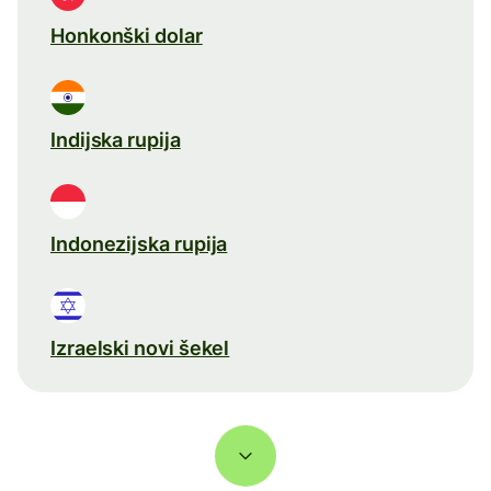
Honkonški dolar
Indijska rupija
Indonezijska rupija
Izraelski novi šekel