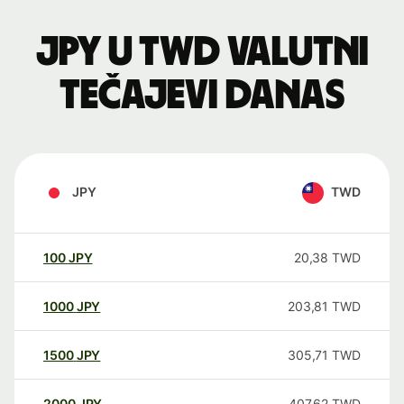
JPY u TWD valutni
tečajevi danas
JPY
TWD
100
JPY
20,38
TWD
1000
JPY
203,81
TWD
1500
JPY
305,71
TWD
2000
JPY
407,62
TWD