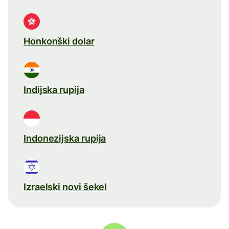
Honkonški dolar
Indijska rupija
Indonezijska rupija
Izraelski novi šekel