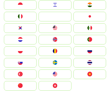
Indonesia
Israel
India
Italia
JA
Japan
South Korea
Malay
Mexico
Nederland
Norge
Portugal
Polska
România
Россия
Slovensko
Ruoŧŧa
ไทย
Türkiye
United States
Vietnam
中国
中國香港特別行政區