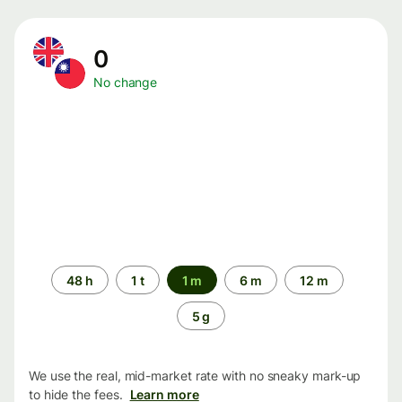
0
No change
Time
48 h
1 t
1 m
6 m
12 m
period
5 g
We use the real, mid-market rate with no sneaky mark-up
to hide the fees.
Learn more