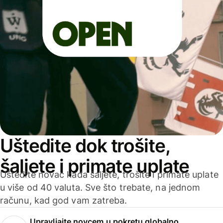
Uštedite dok trošite,
šaljete i primate uplate
Uštedite novac kada šaljete, trošite i primate uplate
u više od 40 valuta. Sve što trebate, na jednom
računu, kad god vam zatreba.
Upravljajte novcem u pokretu globalno.