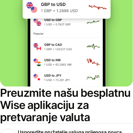
Preuzmite našu besplatnu
Wise aplikaciju za
pretvaranje valuta
Usporedite pružatelje usluga prijenosa novca