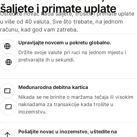
šaljete i primate uplate
Uštedite novac kada šaljete, trošite i primate uplate
u više od 40 valuta. Sve što trebate, na jednom
računu, kad god vam zatreba.
Upravljajte novcem u pokretu globalno.
Držite svoje valute pri ruci na jednom mjestu i
pretvarajte ih u sekundi.
Međunarodna debitna kartica
Nikada se ne brinite o maržama tečaja ili visokim
naknadama za transakcije kada trošite u
inozemstvu.
Pošaljite novac u inozemstvo, uštedite na