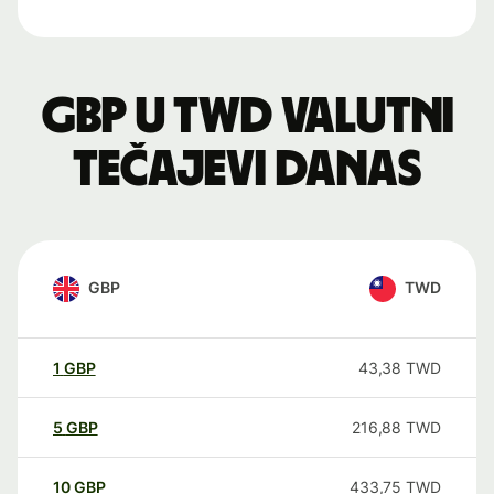
GBP u TWD valutni
tečajevi danas
GBP
TWD
1
GBP
43,38
TWD
5
GBP
216,88
TWD
10
GBP
433,75
TWD